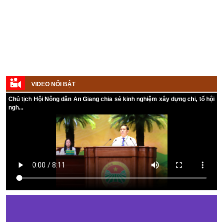
Kế hoạch tổ chức Hội chợ triển lãm Nông nghiệp - Thương mại sản
phẩm nông thôn tiêu biểu tỉnh An Giang năm 2026
VIDEO NỔI BẬT
Kế hoạch tổ chức đợt cao điểm tuyên truyền cuộc bầu cử ĐB Quốc
Chủ tịch Hội Nông dân An Giang chia sẻ kinh nghiệm xây dựng chi, tổ hội
hội khóa XVI và ĐB Hội đồng nhân dân các cấp nhiệm kỳ 2026 - 2031
ngh...
Hướng dẫn tuyên truyền Đại hội Hội Nông dân các cấp và Đại hội
đại biểu toàn quốc Hội Nông dân Việt Nam lần thứ IX, nhiệm kỳ 2026
- 2031
Hướng dẫn tuyên truyền cuộc bầu cử ĐB Quốc hội khóa XVI và ĐB
Hội đồng nhân dân các cấp nhiệm kỳ 2026 - 2031
Kế hoạch Tổ chức Đại hội Hội Nông dân cấp tỉnh, cấp xã nhiệm kỳ
2025 - 2030