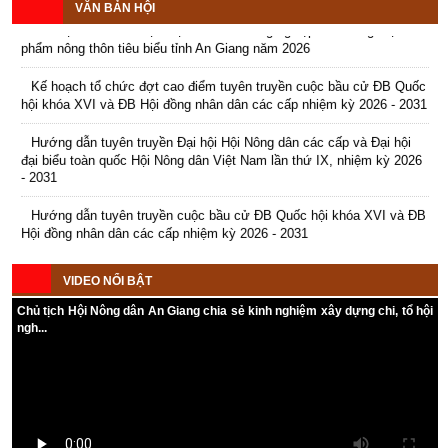
Chủ tịch Ủy ban nhân dân tỉnh -
Pháp luật Việt Nam 2017.
VĂN BẢN HỘI
hội quan tâm. Ở nước ta, mỗi
(10/01/2018)
Trưởng Ban Chỉ đạo phòng
Kế hoạch tổ chức Hội chợ triển lãm Nông nghiệp - Thương mại sản
năm tai nạn giao thông đã cướp
chống dịch COVID-19 tỉnh chỉ
Trong những năm gần đây, công
phẩm nông thôn tiêu biểu tỉnh An Giang năm 2026
đi sinh mạng của hàng chục
đạo như sau.
tác phổ biên giáo dục pháp luật đã
nghìn người.
được Đảng và Nhà nước rất quan
Kế hoạch tổ chức đợt cao điểm tuyên truyền cuộc bầu cử ĐB Quốc
tâm, coi là nhiệm vụ quan trọng,
hội khóa XVI và ĐB Hội đồng nhân dân các cấp nhiệm kỳ 2026 - 2031
góp phần nâng cao hiểu biết, ý
thức chấp hành pháp luật của cán
Hướng dẫn tuyên truyền Đại hội Hội Nông dân các cấp và Đại hội
bộ, nhân dân...
đại biểu toàn quốc Hội Nông dân Việt Nam lần thứ IX, nhiệm kỳ 2026
Triển khai bảo hiểm vi mô hướng
đến người nghèo
(09/01/2018)
- 2031
Bộ Tài chính đang dự thảo Nghị
định quy định việc triển khai bảo
Hướng dẫn tuyên truyền cuộc bầu cử ĐB Quốc hội khóa XVI và ĐB
hiểm vi mô của các tổ chức chính
Hội đồng nhân dân các cấp nhiệm kỳ 2026 - 2031
trị- xã hội.
Kế hoạch Tổ chức Đại hội Hội Nông dân cấp tỉnh, cấp xã nhiệm kỳ
VIDEO NỔI BẬT
2025 - 2030
16 ngày nghỉ dịp lễ, Tết năm 2018
Chủ tịch Hội Nông dân An Giang chia sẻ kinh nghiệm xây dựng chi, tổ hội
(09/01/2018)
ngh...
Cùng dịp nghỉ Tết Âm lịch 7 ngày,
Thủ tướng đã duyệt số ngày nghỉ
lễ khác trong năm 2018 như đề
nghị của Bộ Lao động.