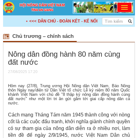
<<< DÂN CHỦ - ĐOÀN KẾT - KẾ NỐI - HỢP TÁC - PHÁT TRIỂN
Chủ trương – chính sách
Nông dân đồng hành 80 năm cùng
đất nước
27/08/2025 17:20
Hôm nay (27/8), Trung ương Hội Nông dân Việt Nam, Báo Nông
thôn Ngày nay/điện tử Dân Việt tổ chức Lễ kỷ niệm 80 năm Quốc
khánh Việt Nam với chủ đề "8 thập kỷ nông dân đồng hành cùng
đất nước" như một lời tri ân gửi gắm tới giai cấp nông dân cả
nước.
Cách mạng Tháng Tám năm 1945 thành công với nòng
cốt là các cuộc đấu tranh, khởi nghĩa giành chính quyền
có sự tham gia của nông dân diễn ra ở nhiều nơi, làm
tiền đề để ngày 2/9/1945, nước Việt Nam Dân chủ