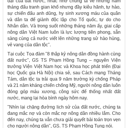
đại của đất nước, nhắc nhở chúng ta về những năm
tháng đấu tranh gian khổ nhưng đầy kiêu hãnh, tự hào,
sự chiến đấu anh dũng, hy sinh xương máu của quân
và dân ta để giành độc lập cho Tổ quốc, tự do cho
Nhân dân. Và trong suốt những tháng năm ấy, giai cấp
nông dân Việt Nam luôn là lực lượng tiên phong, sẵn
sàng cùng cả nước viết lên những trang sử hào hùng,
vẻ vang của dân tộc".
Tại cuộc Tọa đàm "8 thập kỷ nông dân đồng hành cùng
đất nước", GS TS Phạm Hồng Tung – nguyên Viện
trưởng Viện Việt Nam học và Khoa học phát triển (Đại
học Quốc gia Hà Nội) chia sẻ, sau Cách mạng Tháng
Tám, dân tộc ta trải qua 9 năm trường kỳ chống Pháp
và 21 năm kháng chiến chống Mỹ, người nông dân luôn
đóng góp máu xương, công sức để thống nhất đất
nước, mang lại hòa bình ngày hôm nay.
"Nhìn lại chặng đường lịch sử của đất nước, chúng ta
đang mắc nợ và còn mắc nợ nông dân nhiều lắm. Cho
đến nay, chúng ta vẫn chưa giải quyết bài toán trọn vẹn
cho người nông dân", GS. TS Phạm Hồng Tung nói.