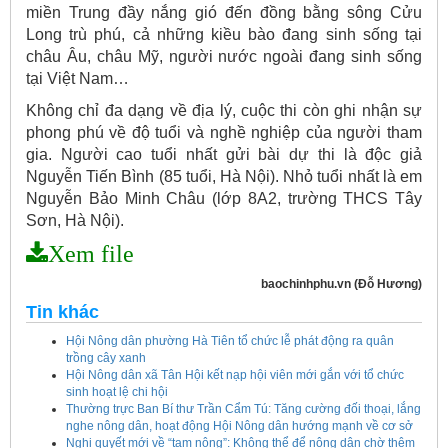
miền Trung đầy nắng gió đến đồng bằng sông Cửu
Long trù phú, cả những kiều bào đang sinh sống tại
châu Âu, châu Mỹ, người nước ngoài đang sinh sống
tại Việt Nam…
Không chỉ đa dạng về địa lý, cuộc thi còn ghi nhận sự
phong phú về độ tuổi và nghề nghiệp của người tham
gia. Người cao tuổi nhất gửi bài dự thi là độc giả
Nguyễn Tiến Bình (85 tuổi, Hà Nội). Nhỏ tuổi nhất là em
Nguyễn Bảo Minh Châu (lớp 8A2, trường THCS Tây
Sơn, Hà Nội).
Xem file
baochinhphu.vn (Đỗ Hương)
Tin khác
Hội Nông dân phường Hà Tiên tổ chức lễ phát động ra quân
trồng cây xanh
Hội Nông dân xã Tân Hội kết nạp hội viên mới gắn với tổ chức
sinh hoạt lệ chi hội
Thường trực Ban Bí thư Trần Cẩm Tú: Tăng cường đối thoại, lắng
nghe nông dân, hoạt động Hội Nông dân hướng mạnh về cơ sở
Nghị quyết mới về “tam nông”: Không thể để nông dân chờ thêm