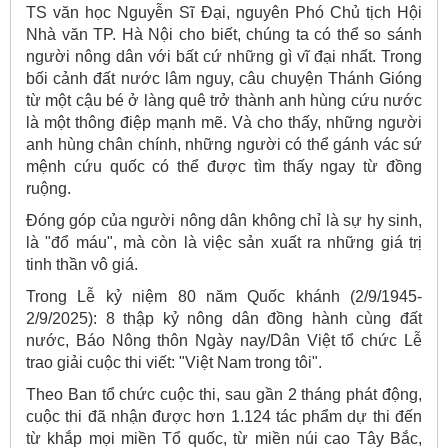
TS văn học Nguyễn Sĩ Đại, nguyên Phó Chủ tịch Hội
Nhà văn TP. Hà Nội cho biết, chúng ta có thể so sánh
người nông dân với bất cứ những gì vĩ đại nhất. Trong
bối cảnh đất nước lâm nguy, câu chuyện Thánh Gióng
từ một cậu bé ở làng quê trở thành anh hùng cứu nước
là một thông điệp mạnh mẽ. Và cho thấy, những người
anh hùng chân chính, những người có thể gánh vác sứ
mệnh cứu quốc có thể được tìm thấy ngay từ đồng
ruộng.
Đóng góp của người nông dân không chỉ là sự hy sinh,
là "đổ máu", mà còn là việc sản xuất ra những giá trị
tinh thần vô giá.
Trong Lễ kỷ niệm 80 năm Quốc khánh (2/9/1945-
2/9/2025): 8 thập kỷ nông dân đồng hành cùng đất
nước, Báo Nông thôn Ngày nay/Dân Việt tổ chức Lễ
trao giải cuộc thi viết: "Việt Nam trong tôi".
Theo Ban tổ chức cuộc thi, sau gần 2 tháng phát động,
cuộc thi đã nhận được hơn 1.124 tác phẩm dự thi đến
từ khắp mọi miền Tổ quốc, từ miền núi cao Tây Bắc,