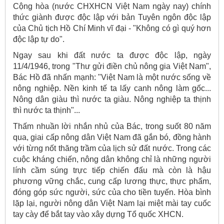
Cộng hòa (nước CHXHCN Việt Nam ngày nay) chính
thức giành được độc lập với bản Tuyên ngôn độc lập
của Chủ tịch Hồ Chí Minh vĩ đại - "Không có gì quý hơn
độc lập tự do".
Ngay sau khi đất nước ta được độc lập, ngày
11/4/1946, trong "Thư gửi điền chủ nông gia Việt Nam",
Bác Hồ đã nhấn mạnh: "Việt Nam là một nước sống về
nông nghiệp. Nền kinh tế ta lấy canh nông làm gốc...
Nông dân giàu thì nước ta giàu. Nông nghiệp ta thịnh
thì nước ta thịnh"...
Thấm nhuần lời nhắn nhủ của Bác, trong suốt 80 năm
qua, giai cấp nông dân Việt Nam đã gắn bó, đồng hành
với từng nốt thăng trầm của lịch sử đất nước. Trong các
cuộc kháng chiến, nông dân không chỉ là những người
lính cầm súng trực tiếp chiến đấu mà còn là hậu
phương vững chắc, cung cấp lương thực, thực phẩm,
đóng góp sức người, sức của cho tiền tuyến. Hòa bình
lặp lại, người nông dân Việt Nam lại miệt mài tay cuốc
tay cày để bắt tay vào xây dựng Tổ quốc XHCN.