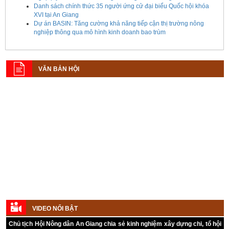
Danh sách chính thức 35 người ứng cử đại biểu Quốc hội khóa
XVI tại An Giang
Dự án BASIN: Tăng cường khả năng tiếp cận thị trường nông
nghiệp thông qua mô hình kinh doanh bao trùm
VĂN BẢN HỘI
Kế hoạch tổ chức Hội chợ triển lãm Nông nghiệp - Thương mại sản
phẩm nông thôn tiêu biểu tỉnh An Giang năm 2026
VIDEO NỔI BẬT
Chủ tịch Hội Nông dân An Giang chia sẻ kinh nghiệm xây dựng chi, tổ hội
Kế hoạch tổ chức đợt cao điểm tuyên truyền cuộc bầu cử ĐB Quốc