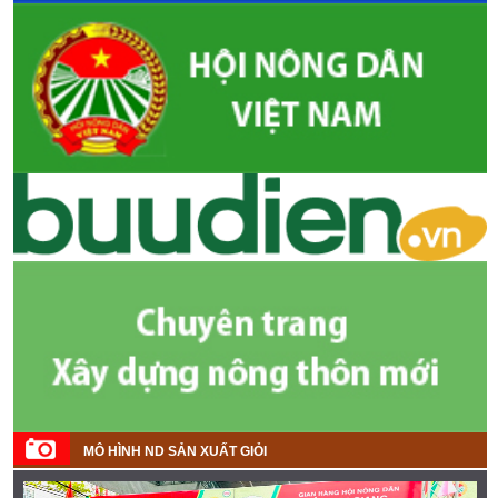
MÔ HÌNH ND SẢN XUẤT GIỎI