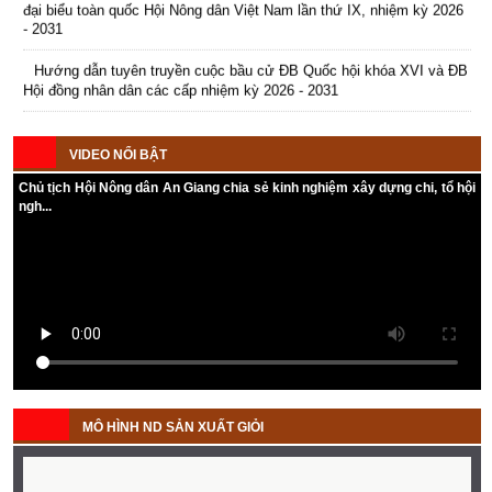
bộ, nhân dân...
Hội Nông dân Hưởng ứng giờ
- 2031
Triển khai bảo hiểm vi mô hướng
Trước đó ngày 03/06/2018, Bảo
trái đất năm 2018
(26/03/2018
đến người nghèo
(09/01/2018)
17:42)
hiểm xã hội ( BHXH ) thị xã Tân
Hướng dẫn tuyên truyền cuộc bầu cử ĐB Quốc hội khóa XVI và ĐB
Bộ Tài chính đang dự thảo Nghị
Châu phối hợp cùng UBND xã
Thực hiện Công văn số
Hội đồng nhân dân các cấp nhiệm kỳ 2026 - 2031
định quy định việc triển khai bảo
Lê Chánh tổ chức buổi tuyên
224/UBND-KTN ngày 01/3/2018
hiểm vi mô của các tổ chức chính
truyền, tư vấn và cấp phát thẻ
của Ủy ban nhân dân tỉnh An
trị- xã hội.
Kế hoạch Tổ chức Đại hội Hội Nông dân cấp tỉnh, cấp xã nhiệm kỳ
Bảo hiểm y tế ( BHYT ) lưu
Giang về việc tổ chức các hoạt
2025 - 2030
động cho bà con nông dân trên
động hưởng ứng chiến dịch giờ
VIDEO NỔI BẬT
địa bàn xã.
trái đất năm 2018.
16 ngày nghỉ dịp lễ, Tết năm 2018
Chủ tịch Hội Nông dân An Giang chia sẻ kinh nghiệm xây dựng chi, tổ hội
(09/01/2018)
ngh...
Cùng dịp nghỉ Tết Âm lịch 7 ngày,
Thủ tướng đã duyệt số ngày nghỉ
lễ khác trong năm 2018 như đề
nghị của Bộ Lao động.
Liên kết sản xuất giống cá tra 3
cấp
(09/01/2018)
Thủ tướng Chính phủ Nguyễn
Xuân Phúc đã đồng ý chủ trương
MÔ HÌNH ND SẢN XUẤT GIỎI
đầu tư xây dựng đề án "Liên kết
sản xuất giống cá tra 3 cấp chất
lượng cao cho vùng ĐBSCL tại An
Giang".