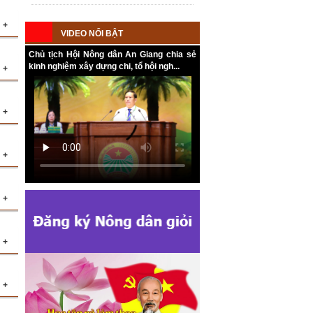
dân cấp tỉnh, cấp xã nhiệm kỳ 2025 -
2030
+
VIDEO NỔI BẬT
Chủ tịch Hội Nông dân An Giang chia sẻ
kinh nghiệm xây dựng chi, tổ hội ngh...
+
ới
ng
+
ệm
ng
+
ột
+
hị
ng
ật
+
vụ
+
o
nh