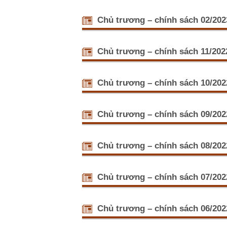
Minh Hoan
Hội Nông dâ
kinh tế h
(07/03/20
Chủ trương – chính sách 02/202
Ngày 07/3,
và trực tiế
Phát huy va
dựng nông
Chủ trương – chính sách 11/202
Đại hội Đản
Đảng tiếp 
Chỉ thị củ
lược xây dự
15:44)
Chủ trương – chính sách 10/202
Ngày 25/10
nông dân c
Muốn có nề
thể:
Nghị quyết Đ
Chủ trương – chính sách 09/202
ứng dụng côn
nghiệp, kinh
An Giang: 
đại và nông 
Ngày 21/9,
Chủ trương – chính sách 08/202
Phát triển 
Bí thư Tỉn
kinh doanh
Chủ trương – chính sách 07/202
Sáng ngày 
ương Đảng 
Nghị quyết
xuất - kinh
09:58)
Chủ trương – chính sách 06/202
Theo Trưở
Trung ương