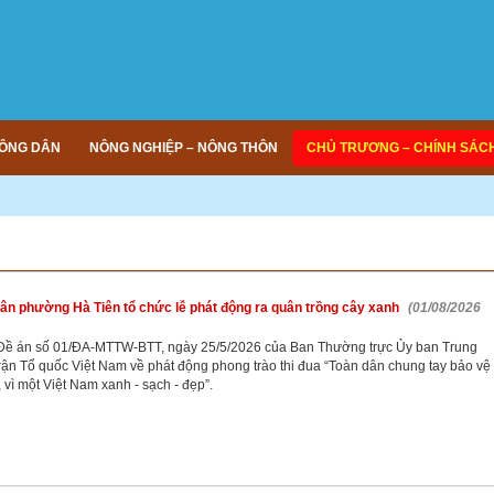
ÔNG DÂN
NÔNG NGHIỆP – NÔNG THÔN
CHỦ TRƯƠNG – CHÍNH SÁC
ân phường Hà Tiên tổ chức lễ phát động ra quân trồng cây xanh
(01/08/2026
Đề án số 01/ĐA-MTTW-BTT, ngày 25/5/2026 của Ban Thường trực Ủy ban Trung
rận Tổ quốc Việt Nam về phát động phong trào thi đua “Toàn dân chung tay bảo vệ
 vì một Việt Nam xanh - sạch - đẹp”.