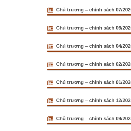
Chủ trương – chính sách 07/202
Hội Nông d
(22/07/20
Chủ trương – chính sách 06/202
Sáng ngày 
với sự tha
Thường trự
Hội Nông 
Chủ trương – chính sách 04/202
Phát biểu 
kỳ 2026-20
Nghị quyết
Nghị quyế
Chủ trương – chính sách 02/202
nghiệp, nô
trụ cột phá
Danh sách 
(27/02/20
Chủ trương – chính sách 01/202
Thay mặt H
quyết số 
Triển khai
cử đại biể
Dự án “Xây
Chủ trương – chính sách 12/202
vào sản x
Đông xuân
Tập huấn c
cấp nhiệm 
Chủ trương – chính sách 09/202
Dự án BASI
Sáng ngày
kinh doan
quốc Việt 
Phổ biến k
Chiều ngà