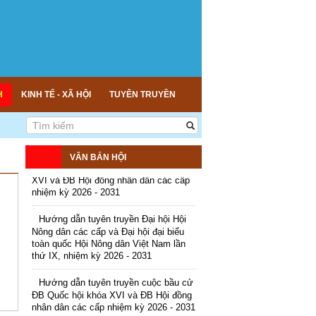
Kế hoạch tổ chức Hội chợ triển lãm
Nông nghiệp - Thương mại sản phẩm
nông thôn tiêu biểu tỉnh An Giang năm
H
KINH TẾ - XÃ HỘI
TUYÊN TRUYỀN
2026
Kế hoạch tổ chức đợt cao điểm tuyên
truyền cuộc bầu cử ĐB Quốc hội khóa
VĂN BẢN HỘI
XVI và ĐB Hội đồng nhân dân các cấp
nhiệm kỳ 2026 - 2031
Hướng dẫn tuyên truyền Đại hội Hội
Nông dân các cấp và Đại hội đại biểu
toàn quốc Hội Nông dân Việt Nam lần
thứ IX, nhiệm kỳ 2026 - 2031
Hướng dẫn tuyên truyền cuộc bầu cử
ĐB Quốc hội khóa XVI và ĐB Hội đồng
nhân dân các cấp nhiệm kỳ 2026 - 2031
Kế hoạch Tổ chức Đại hội Hội Nông