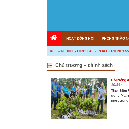
HOẠT ĐỘNG HỘI
PHONG TRÀO N
<< DÂN CHỦ - ĐOÀN KẾT - KẾ NỐI - HỢP TÁC - PHÁT TRIỂN! >>>
Chủ trương – chính sách
Hội Nông d
10:56)
Thực hiện 
ương Mặt t
môi trường,