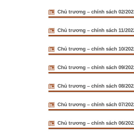
Minh Hoan
Hội Nông dâ
kinh tế h
(07/03/20
Chủ trương – chính sách 02/202
Ngày 07/3,
và trực tiế
Phát huy va
dựng nông
Chủ trương – chính sách 11/202
Đại hội Đản
Đảng tiếp 
Chỉ thị củ
lược xây dự
15:44)
Chủ trương – chính sách 10/202
Ngày 25/10
nông dân c
Muốn có nề
thể:
Nghị quyết Đ
Chủ trương – chính sách 09/202
ứng dụng côn
nghiệp, kinh
An Giang: 
đại và nông 
Ngày 21/9,
Chủ trương – chính sách 08/202
Phát triển 
Bí thư Tỉn
kinh doanh
Chủ trương – chính sách 07/202
Sáng ngày 
ương Đảng 
Nghị quyết
xuất - kinh
09:58)
Chủ trương – chính sách 06/202
Theo Trưở
Trung ương