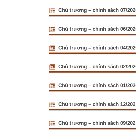
Chủ trương – chính sách 07/202
Hội Nông d
(22/07/20
Chủ trương – chính sách 06/202
Sáng ngày 
với sự tha
Thường trự
Hội Nông 
Chủ trương – chính sách 04/202
Phát biểu 
kỳ 2026-20
Nghị quyết
Nghị quyế
Chủ trương – chính sách 02/202
nghiệp, nô
trụ cột phá
Danh sách 
(27/02/20
Chủ trương – chính sách 01/202
Thay mặt H
quyết số 
Triển khai
cử đại biể
Dự án “Xây
Chủ trương – chính sách 12/202
vào sản x
Đông xuân
Tập huấn c
cấp nhiệm 
Chủ trương – chính sách 09/202
Dự án BASI
Sáng ngày
kinh doan
quốc Việt 
Phổ biến k
Chiều ngà