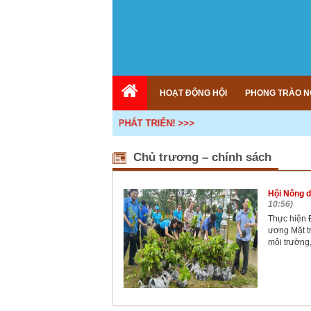
HOẠT ĐỘNG HỘI
PHONG TRÀO N
KẾ NỐI - HỢP TÁC - PHÁT TRIỂN! >>>
Chủ trương – chính sách
Hội Nông d
10:56)
Thực hiện 
ương Mặt t
môi trường,