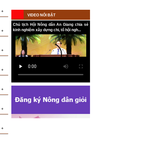
+
VIDEO NỔI BẬT
Chủ tịch Hội Nông dân An Giang chia sẻ
kinh nghiệm xây dựng chi, tổ hội ngh...
+
ới
ng
+
ệm
ng
+
ột
+
hị
ng
ật
+
vụ
+
o
nh