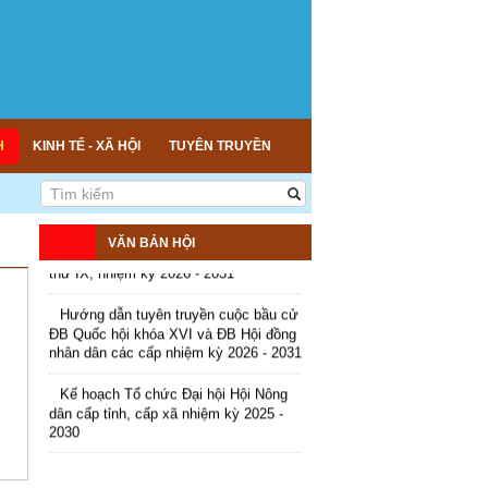
Nông nghiệp - Thương mại sản phẩm
nông thôn tiêu biểu tỉnh An Giang năm
2026
Kế hoạch tổ chức đợt cao điểm tuyên
truyền cuộc bầu cử ĐB Quốc hội khóa
XVI và ĐB Hội đồng nhân dân các cấp
nhiệm kỳ 2026 - 2031
H
KINH TẾ - XÃ HỘI
TUYÊN TRUYỀN
Hướng dẫn tuyên truyền Đại hội Hội
Nông dân các cấp và Đại hội đại biểu
toàn quốc Hội Nông dân Việt Nam lần
thứ IX, nhiệm kỳ 2026 - 2031
VĂN BẢN HỘI
Hướng dẫn tuyên truyền cuộc bầu cử
ĐB Quốc hội khóa XVI và ĐB Hội đồng
nhân dân các cấp nhiệm kỳ 2026 - 2031
Kế hoạch Tổ chức Đại hội Hội Nông
dân cấp tỉnh, cấp xã nhiệm kỳ 2025 -
2030