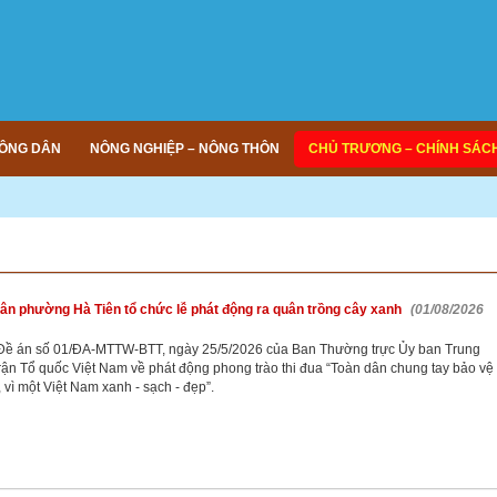
ÔNG DÂN
NÔNG NGHIỆP – NÔNG THÔN
CHỦ TRƯƠNG – CHÍNH SÁC
ân phường Hà Tiên tổ chức lễ phát động ra quân trồng cây xanh
(01/08/2026
Đề án số 01/ĐA-MTTW-BTT, ngày 25/5/2026 của Ban Thường trực Ủy ban Trung
rận Tổ quốc Việt Nam về phát động phong trào thi đua “Toàn dân chung tay bảo vệ
 vì một Việt Nam xanh - sạch - đẹp”.