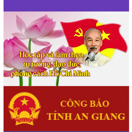
được chuyển đổi sang trồng cây
rau, màu.
Sẵn sàng cho Phiên chợ Hợp
Nông
(12/12/2017)
Ban Tổ chức (BTC) Phiên chợ
Hợp Nông cho biết mọi công tác
cho ngày khai mạc đã được chuẩn
bị sẵn sàng. Phiên chợ Hợp Nông
được kỳ vọng là cầu nối cho các
sản phẩm nông sản địa phương
trên bước đường chinh phục thị
trường trong, ngoài tỉnh.