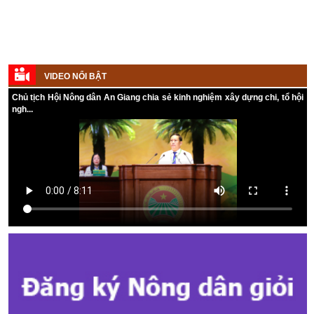
Hội đồng nhân dân tỉnh làm việc
với Văn phòng Điều phối
Chương trình mục tiêu quốc gia
xây dựng nông thôn mới tỉnh
(12/12/2017)
Sáng 7/11//2017, Đoàn giám sát
do ông Đỗ Tấn Kiết, Tỉnh ủy viên,
VIDEO NỔI BẬT
Phó Chủ tịch Hội đồng nhân dân
tỉnh dẫn đầu đã có buổi làm việc
Chủ tịch Hội Nông dân An Giang chia sẻ kinh nghiệm xây dựng chi, tổ hội
với Văn phòng Điều phối Chương
ngh...
trình mục tiêu quốc gia xây dựng
nông thôn mới tỉnh (Văn phòng
điều phối).
Nông dân là nòng cốt trong tổ
chức lại sản xuất nông nghiệp
(12/12/2017)
Phó Thủ tướng Trương Hòa Bình
khẳng định, nông dân sản xuất
kinh doanh giỏi là nòng cốt trong
tổ chức lại sản xuất nông nghiệp.
An Giang giảm 46 ngàn ha diện
tích lúa
(12/12/2017)
Theo Sở NN- PTNT An Giang, dự
kiến đến năm 2020, toàn tỉnh sẽ
có khoảng 46 ngàn ha đất lúa