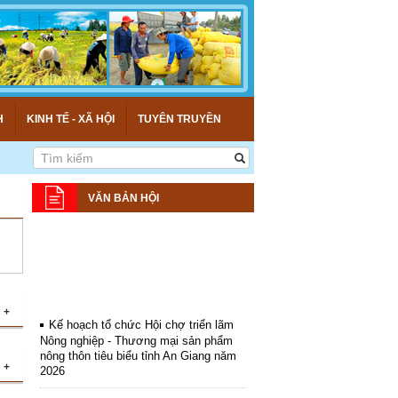
H
KINH TẾ - XÃ HỘI
TUYÊN TRUYỀN
VĂN BẢN HỘI
+
Kế hoạch tổ chức Hội chợ triển lãm
Nông nghiệp - Thương mại sản phẩm
nông thôn tiêu biểu tỉnh An Giang năm
2026
+
ng
đã
Kế hoạch tổ chức đợt cao điểm tuyên