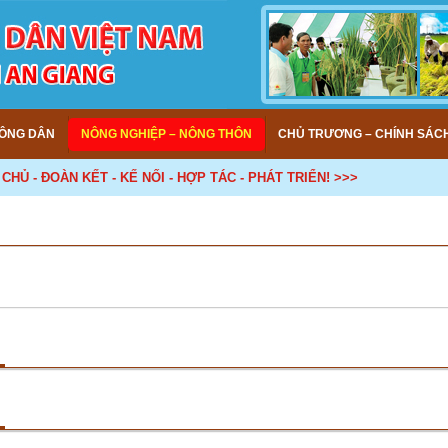
ÔNG DÂN
NÔNG NGHIỆP – NÔNG THÔN
CHỦ TRƯƠNG – CHÍNH SÁC
Ủ - ĐOÀN KẾT - KẾ NỐI - HỢP TÁC - PHÁT TRIỂN! >>>
Dạy nghề và Hỗ trợ nông dân cung ứng trên 234 tấn phân hữu cơ cho nông dân
21 09:51)
cường hoạt động hỗ trợ đầu vào cho nông dân.Trung tâm dạy nghề và Hỗ trợ nô
huộc Hội Nông dân tỉnh, tăng cường công tác phối hợp với các công ty, qua đó 