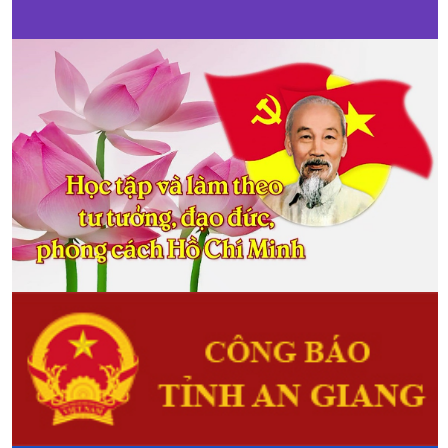
được chuyển đổi sang trồng cây
rau, màu.
Sẵn sàng cho Phiên chợ Hợp
Nông
(12/12/2017)
Ban Tổ chức (BTC) Phiên chợ
Hợp Nông cho biết mọi công tác
cho ngày khai mạc đã được chuẩn
bị sẵn sàng. Phiên chợ Hợp Nông
được kỳ vọng là cầu nối cho các
sản phẩm nông sản địa phương
trên bước đường chinh phục thị
trường trong, ngoài tỉnh.