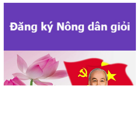
Trong 6 tháng đầu năm 2017, Quỹ
hỗ trợ nông dân của tỉnh đã tăng
3,3 tỷ đồng, nâng tổng số nguồn
vốn quỹ hỗ trợ nông dân toàn tỉnh
lên 16,8 tỷ đồng, đạt 144% chỉ tiêu
Trung ương Hội Nông dân Việt
Nam giao 2017.
An Giang sản xuất rau hữu cơ an
toàn
(09/01/2018)
Theo Sở Nông nghiệp và Phát
triển nông thôn tỉnh An Giang,
nông dân các huyện, thị, thành
trong tỉnh có xu hướng trồng rau
màu hữu cơ an toàn cho người
tiêu dùng trong và ngoài tỉnh.