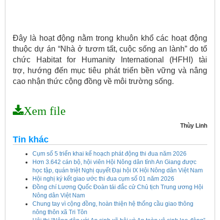
Đây là hoạt động nằm trong khu
ôn khổ các hoạt động
thuộc dự án “Nhà ở tươm tất, cuộc sống an lành” do tổ
chức Habitat for Humanity International (HFHI) tài
trợ, hướng đến mục tiêu phát triển bền vững và nâng
cao nhận thức cộng đồng về môi trường sống.
Xem file
Thùy Linh
Tin khác
Cụm số 5 triển khai kế hoạch phát động thi đua năm 2026
Hơn 3.642 cán bộ, hội viên Hội Nông dân tỉnh An Giang được
học tập, quán triệt Nghị quyết Đại hội IX Hội Nông dân Việt Nam
Hội nghị ký kết giao ước thi đua cụm số 01 năm 2026
Đồng chí Lương Quốc Đoàn tái đắc cử Chủ tịch Trung ương Hội
Nông dân Việt Nam
Chung tay vì cộng đồng, hoàn thiện hệ thống cầu giao thông
nông thôn xã Tri Tôn