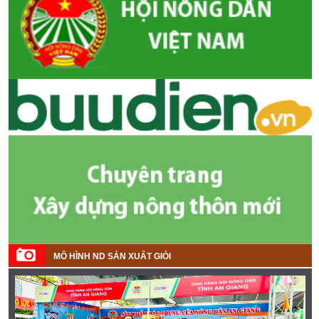
MÔ HÌNH ND SẢN XUẤT GIỎI