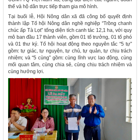
thể và hộ dân trực tiếp tham gia mô hình.
Tại buổi lễ, Hội Nông dân xã đã công bố quyết định
thành lập Tổ hội Nông dân nghề nghiệp “Trồng chanh
chúc ấp Tà Lọt” tổng diện tích canh tác 12,1 ha, với quy
mô ban đầu 17 thành viên, gồm 01 tổ trưởng, 01 tổ phó
và 01 thư ký. Tổ hội hoạt động theo nguyên tắc “5 tự”
gồm: tự giác, tự nguyện, tự chủ, tự quản, tự chịu trách
nhiệm; và “5 cùng” gồm: cùng lĩnh vực lao động, cùng
mối quan tâm, cùng chia sẻ, cùng chịu trách nhiệm và
cùng hưởng lợi.