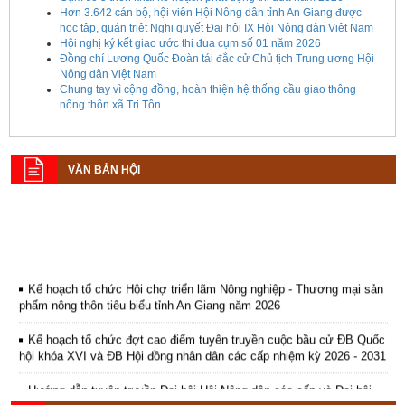
Hơn 3.642 cán bộ, hội viên Hội Nông dân tỉnh An Giang được
học tập, quán triệt Nghị quyết Đại hội IX Hội Nông dân Việt Nam
Hội nghị ký kết giao ước thi đua cụm số 01 năm 2026
Đồng chí Lương Quốc Đoàn tái đắc cử Chủ tịch Trung ương Hội
Nông dân Việt Nam
Chung tay vì cộng đồng, hoàn thiện hệ thống cầu giao thông
nông thôn xã Tri Tôn
VĂN BẢN HỘI
Kế hoạch tổ chức Hội chợ triển lãm Nông nghiệp - Thương mại sản
phẩm nông thôn tiêu biểu tỉnh An Giang năm 2026
Kế hoạch tổ chức đợt cao điểm tuyên truyền cuộc bầu cử ĐB Quốc
hội khóa XVI và ĐB Hội đồng nhân dân các cấp nhiệm kỳ 2026 - 2031
Hướng dẫn tuyên truyền Đại hội Hội Nông dân các cấp và Đại hội
đại biểu toàn quốc Hội Nông dân Việt Nam lần thứ IX, nhiệm kỳ 2026
- 2031