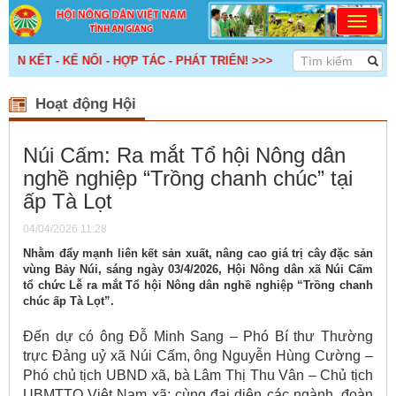
KẾT - KẾ NỐI - HỢP TÁC - PHÁT TRIỂN! >>>
Hoạt động Hội
Núi Cấm: Ra mắt Tổ hội Nông dân
nghề nghiệp “Trồng chanh chúc” tại
ấp Tà Lọt
04/04/2026 11:28
Nhằm đẩy mạnh liên kết sản xuất, nâng cao giá trị cây đặc sản
vùng Bảy Núi, sáng ngày 03/4/2026, Hội Nông dân xã Núi Cấm
tổ chức Lễ ra mắt Tổ hội Nông dân nghề nghiệp “Trồng chanh
chúc ấp Tà Lọt”.
Đến dự có ông Đỗ Minh Sang – Phó Bí thư Thường
trực Đảng uỷ xã Núi Cấm, ông Nguyễn Hùng Cường –
Phó chủ tịch UBND xã, bà Lâm Thị Thu Vân – Chủ tịch
UBMTTQ Việt Nam xã; cùng đại diện các ngành, đoàn