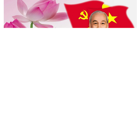
HIV/AIDS trong năm 2017.
Thoại Sơn: Tổng kết công tác Hội
năm 2017
(05/01/2018)
Sáng ngày 07/12, Hội Nông Dân
huyện Thoại Sơn tổ chức Hội nghị
tổng kết công tác Hội và phong
trào nông dân năm 2017, triển
khai phương hướng, nhiệm vụ và
công tác Hội năm 2018.
Đại hội Đại biểu Hội Nông dân xã
Mỹ Khánh
(22/01/2017)
Sáng ngày 16/01/2018, Hội Nông
dân xã Mỹ Khánh - Thành phố
Long Xuyên tổ chức thành công
Đại hội Đại biểu Hội Nông dân xã
lần thứ XI, nhiệm kỳ 2018 - 2023.