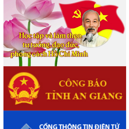
HIV/AIDS trong năm 2017.
Thoại Sơn: Tổng kết công tác Hội
năm 2017
(05/01/2018)
Sáng ngày 07/12, Hội Nông Dân
huyện Thoại Sơn tổ chức Hội nghị
tổng kết công tác Hội và phong
trào nông dân năm 2017, triển
khai phương hướng, nhiệm vụ và
công tác Hội năm 2018.
Đại hội Đại biểu Hội Nông dân xã
Mỹ Khánh
(22/01/2017)
Sáng ngày 16/01/2018, Hội Nông
dân xã Mỹ Khánh - Thành phố
Long Xuyên tổ chức thành công
Đại hội Đại biểu Hội Nông dân xã
lần thứ XI, nhiệm kỳ 2018 - 2023.