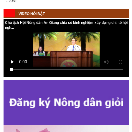
thứ 12 khóa VIII, nhiệm kỳ 2013-
2018; Tổng kết công tác Hội và
Hướng dẫn tuyên truyền cuộc bầu cử ĐB Quốc hội khóa XVI và ĐB
phong trào nông dân năm 2017 và
VIDEO NỔI BẬT
Hội đồng nhân dân các cấp nhiệm kỳ 2026 - 2031
triển khai phương hướng, nhiệm
vụ năm 2018.
Chủ tịch Hội Nông dân An Giang chia sẻ kinh nghiệm xây dựng chi, tổ hội
Kế hoạch Tổ chức Đại hội Hội Nông dân cấp tỉnh, cấp xã nhiệm kỳ
Hoạt Động Hội Nông Dân 01 Năm
ngh...
2025 - 2030
Nhìn Lại
(05/01/2018)
Hội Nông dân là một tổ chức chính
trị xã hội, đại diện cho giai cấp
nông dân, vận động nông dân
thực hiện chuyển đổi cơ cấu kinh
tế có hiệu quả, cơ cấu lại cây
trồng, vật nuôi, tổ chức lại sản xuất
trong nông nghiệp, nâng cao hiệu
quả mô hình kinh tế hợp tác.
Đẩy mạnh tuyên truyền phòng
chống tội phạm và tháng hành
động quốc gia phòng, chống
HIV/AIDS
(05/01/2018)
Thực hiện Chương trình phối hợp
giữa Hội Nông dân tỉnh với Công
An tỉnh về công tác phòng chống
tội phạm và Kế hoạch Sở Y Tế tỉnh
về việc triển khai tháng cao điểm
dự phòng lây truyền HIV/AIDS từ
mẹ sang con và phòng, chống