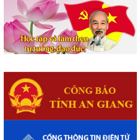
HIV/AIDS trong năm 2017.
Thoại Sơn: Tổng kết công tác Hội
năm 2017
(05/01/2018)
Sáng ngày 07/12, Hội Nông Dân
huyện Thoại Sơn tổ chức Hội nghị
tổng kết công tác Hội và phong
trào nông dân năm 2017, triển
khai phương hướng, nhiệm vụ và
công tác Hội năm 2018.
Đại hội Đại biểu Hội Nông dân xã
Mỹ Khánh
(22/01/2017)
Sáng ngày 16/01/2018, Hội Nông
dân xã Mỹ Khánh - Thành phố
Long Xuyên tổ chức thành công
Đại hội Đại biểu Hội Nông dân xã
lần thứ XI, nhiệm kỳ 2018 - 2023.