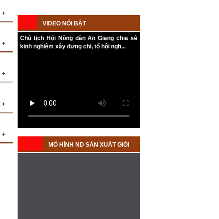
+
an
VIDEO NỔI BẬT
ản
Chủ tịch Hội Nông dân An Giang chia sẻ
+
kinh nghiệm xây dựng chi, tổ hội ngh...
am
hó
+
ằm
ội
m
ng
+
sơ
vụ
+
MÔ HÌNH ND SẢN XUẤT GIỎI