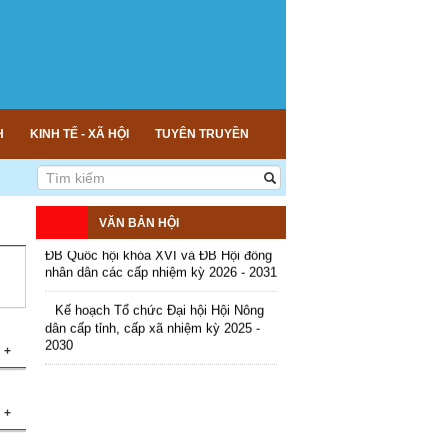
2026
Kế hoạch tổ chức đợt cao điểm tuyên
truyền cuộc bầu cử ĐB Quốc hội khóa
XVI và ĐB Hội đồng nhân dân các cấp
nhiệm kỳ 2026 - 2031
H
KINH TẾ - XÃ HỘI
TUYÊN TRUYỀN
Hướng dẫn tuyên truyền Đại hội Hội
Nông dân các cấp và Đại hội đại biểu
toàn quốc Hội Nông dân Việt Nam lần
thứ IX, nhiệm kỳ 2026 - 2031
VĂN BẢN HỘI
Hướng dẫn tuyên truyền cuộc bầu cử
ĐB Quốc hội khóa XVI và ĐB Hội đồng
nhân dân các cấp nhiệm kỳ 2026 - 2031
Kế hoạch Tổ chức Đại hội Hội Nông
dân cấp tỉnh, cấp xã nhiệm kỳ 2025 -
2030
+
+
ng