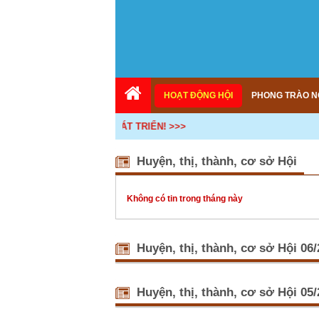
HOẠT ĐỘNG HỘI
PHONG TRÀO N
- KẾ NỐI - HỢP TÁC - PHÁT TRIỂN! >>>
Huyện, thị, thành, cơ sở Hội
Không có tin trong tháng này
Huyện, thị, thành, cơ sở Hội 06
Phú Thọ: T
18:34)
Huyện, thị, thành, cơ sở Hội 05
Sáng ngày 
dân sản xuấ