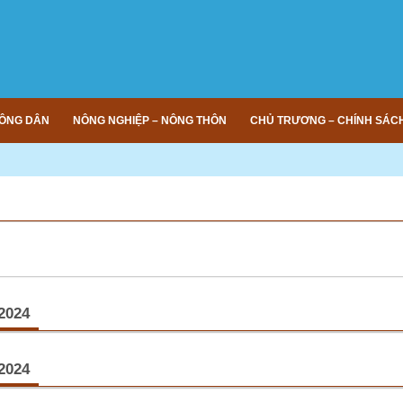
ÔNG DÂN
NÔNG NGHIỆP – NÔNG THÔN
CHỦ TRƯƠNG – CHÍNH SÁC
/2024
ổ chức thành công Đại hội Nông dân Sản xuất - kinh doanh giỏi.
(11/06/2024
/2024
11/6, Hội Nông dân xã Phú Thọ, huyện Phú Tân tổ chức Đại hội Tuyên dương nô
t - kinh doanh giỏi xã Phú Thọ lần thứ XI, giai đoạn 2022-2024.