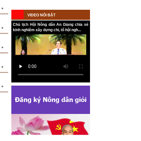
+
an
VIDEO NỔI BẬT
ản
Chủ tịch Hội Nông dân An Giang chia sẻ
+
kinh nghiệm xây dựng chi, tổ hội ngh...
am
hó
+
ằm
ội
m
ng
+
sơ
vụ
+