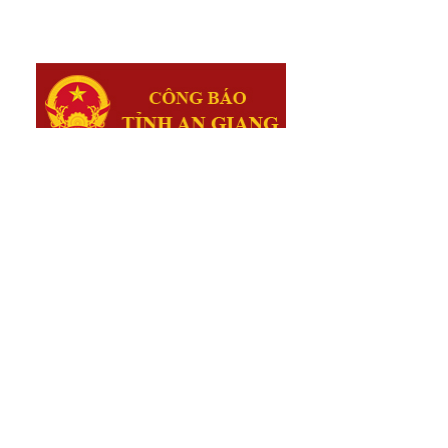
ần
17
ền