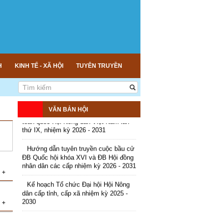
Kế hoạch tổ chức Hội chợ triển lãm
Nông nghiệp - Thương mại sản phẩm
nông thôn tiêu biểu tỉnh An Giang năm
2026
Kế hoạch tổ chức đợt cao điểm tuyên
truyền cuộc bầu cử ĐB Quốc hội khóa
H
KINH TẾ - XÃ HỘI
TUYÊN TRUYỀN
XVI và ĐB Hội đồng nhân dân các cấp
nhiệm kỳ 2026 - 2031
Hướng dẫn tuyên truyền Đại hội Hội
Nông dân các cấp và Đại hội đại biểu
VĂN BẢN HỘI
toàn quốc Hội Nông dân Việt Nam lần
thứ IX, nhiệm kỳ 2026 - 2031
Hướng dẫn tuyên truyền cuộc bầu cử
ĐB Quốc hội khóa XVI và ĐB Hội đồng
nhân dân các cấp nhiệm kỳ 2026 - 2031
+
Kế hoạch Tổ chức Đại hội Hội Nông
dân cấp tỉnh, cấp xã nhiệm kỳ 2025 -
2030
+
ng