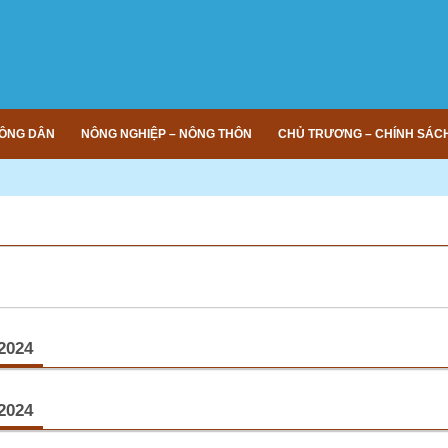
ÔNG DÂN
NÔNG NGHIỆP – NÔNG THÔN
CHỦ TRƯƠNG – CHÍNH SÁC
/2024
ổ chức thành công Đại hội Nông dân Sản xuất - kinh doanh giỏi.
(11/06/2024
/2024
11/6, Hội Nông dân xã Phú Thọ, huyện Phú Tân tổ chức Đại hội Tuyên dương nô
t - kinh doanh giỏi xã Phú Thọ lần thứ XI, giai đoạn 2022-2024.