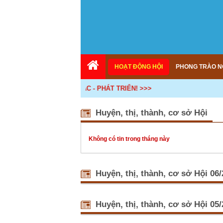
HOẠT ĐỘNG HỘI
PHONG TRÀO N
N KẾT - KẾ NỐI - HỢP TÁC - PHÁT TRIỂN! >>>
Huyện, thị, thành, cơ sở Hội
Không có tin trong tháng này
Huyện, thị, thành, cơ sở Hội 06
Phú Thọ: T
18:34)
Huyện, thị, thành, cơ sở Hội 05
Sáng ngày 
dân sản xuấ