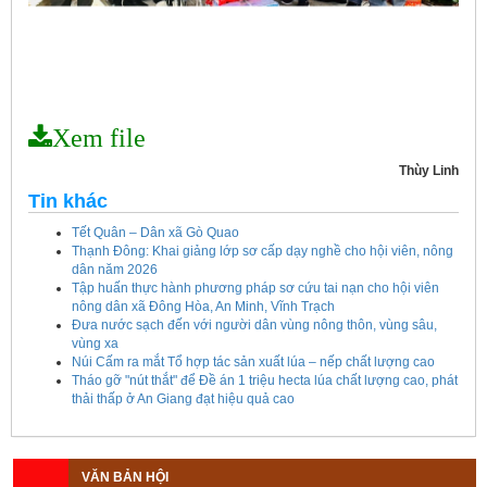
Xem file
Thùy Linh
Tin khác
Tết Quân – Dân xã Gò Quao
Thạnh Đông: Khai giảng lớp sơ cấp dạy nghề cho hội viên, nông
dân năm 2026
Tập huấn thực hành phương pháp sơ cứu tai nạn cho hội viên
nông dân xã Đông Hòa, An Minh, Vĩnh Trạch
Đưa nước sạch đến với người dân vùng nông thôn, vùng sâu,
vùng xa
Núi Cấm ra mắt Tổ hợp tác sản xuất lúa – nếp chất lượng cao
Tháo gỡ "nút thắt" để Đề án 1 triệu hecta lúa chất lượng cao, phát
thải thấp ở An Giang đạt hiệu quả cao
Kế hoạch tổ chức Hội chợ triển lãm Nông nghiệp - Thương mại sản
phẩm nông thôn tiêu biểu tỉnh An Giang năm 2026
VĂN BẢN HỘI