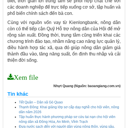
biết, thời gian tới trung tâm sẽ phối hợp chặt chẽ với
các doanh nghiệp để trực tiếp xuống cơ sở, tập huấn và
phổ biến chính sách đến bà con.
Cùng với nguồn vốn vay từ Kienlongbank, nông dân
còn có thể tiếp cận Quỹ Hỗ trợ nông dân của Hội để mở
rộng sản xuất. Đồng thời, trung tâm cũng triển khai các
chương trình đào tạo, nhằm nâng cao năng lực quản lý,
điều hành hợp tác xã, qua đó giúp nông dân giảm giá
thành đầu vào, tăng năng suất, ổn định thu nhập và cải
thiện đời sống.
Xem file
Nhựt Quang (Nguồn: baoangiang.com.vn)
Tin khác
Tết Quân – Dân xã Gò Quao
Thạnh Đông: Khai giảng lớp sơ cấp dạy nghề cho hội viên, nông
dân năm 2026
Tập huấn thực hành phương pháp sơ cứu tai nạn cho hội viên
Kế hoạch tổ chức Hội chợ triển lãm Nông nghiệp - Thương mại sản
nông dân xã Đông Hòa, An Minh, Vĩnh Trạch
phẩm nông thôn tiêu biểu tỉnh An Giang năm 2026
Đưa nước sạch đến với người dân vùng nông thôn, vùng sâu,