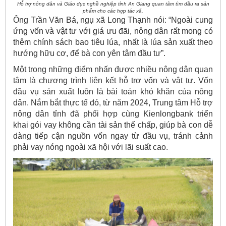
Hỗ trợ nông dân và Giáo dục nghề nghiệp tỉnh An Giang quan tâm tìm đầu ra sản
phẩm cho các hợp tác xã.
Ông Trần Văn Bá, ngụ xã Long Thạnh nói: “Ngoài cung
ứng vốn và vật tư với giá ưu đãi, nông dân rất mong có
thêm chính sách bao tiêu lúa, nhất là lúa sản xuất theo
hướng hữu cơ, để bà con yên tâm đầu tư”.
Một trong những điểm nhấn được nhiều nông dân quan
tâm là chương trình liên kết hỗ trợ vốn và vật tư. Vốn
đầu vụ sản xuất luôn là bài toán khó khăn của nông
dân. Nắm bắt thực tế đó, từ năm 2024, Trung tâm Hỗ trợ
nông dân tỉnh đã phối hợp cùng Kienlongbank triển
khai gói vay không cần tài sản thế chấp, giúp bà con dễ
dàng tiếp cận nguồn vốn ngay từ đầu vụ, tránh cảnh
phải vay nóng ngoài xã hội với lãi suất cao.