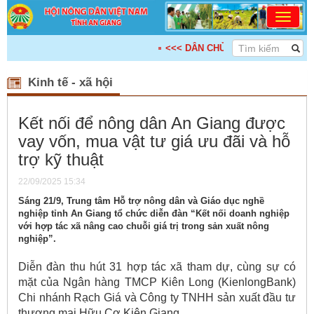
<<< DÂN CHỦ - ĐOÀN KẾT - KẾ NỐI - HỢ
Kinh tế - xã hội
Kết nối để nông dân An Giang được
vay vốn, mua vật tư giá ưu đãi và hỗ
trợ kỹ thuật
22/09/2025 15:34
Sáng 21/9, Trung tâm Hỗ trợ nông dân và Giáo dục nghề
nghiệp tỉnh An Giang tổ chức diễn đàn “Kết nối doanh nghiệp
với hợp tác xã nâng cao chuỗi giá trị trong sản xuất nông
nghiệp”.
Diễn đàn thu hút 31 hợp tác xã tham dự, cùng sự có
mặt của Ngân hàng TMCP Kiên Long (KienlongBank)
Chi nhánh Rạch Giá và Công ty TNHH sản xuất đầu tư
thương mại Hữu Cơ Kiên Giang.