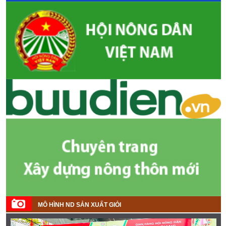
MÔ HÌNH ND SẢN XUẤT GIỎI