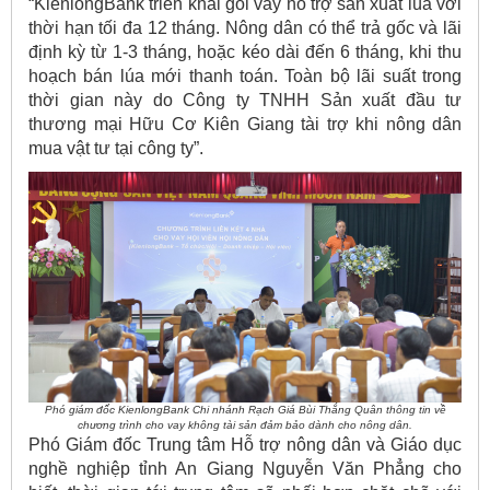
“KienlongBank triển khai gói vay hỗ trợ sản xuất lúa với
thời hạn tối đa 12 tháng. Nông dân có thể trả gốc và lãi
định kỳ từ 1-3 tháng, hoặc kéo dài đến 6 tháng, khi thu
hoạch bán lúa mới thanh toán. Toàn bộ lãi suất trong
thời gian này do Công ty TNHH Sản xuất đầu tư
thương mại Hữu Cơ Kiên Giang tài trợ khi nông dân
mua vật tư tại công ty”.
Phó giám đốc KienlongBank Chi nhánh Rạch Giá Bùi Thắng Quân thông tin về
chương trình cho vay không tài sản đảm bảo dành cho nông dân.
Phó Giám đốc Trung tâm Hỗ trợ nông dân và Giáo dục
nghề nghiệp tỉnh An Giang Nguyễn Văn Phẳng cho