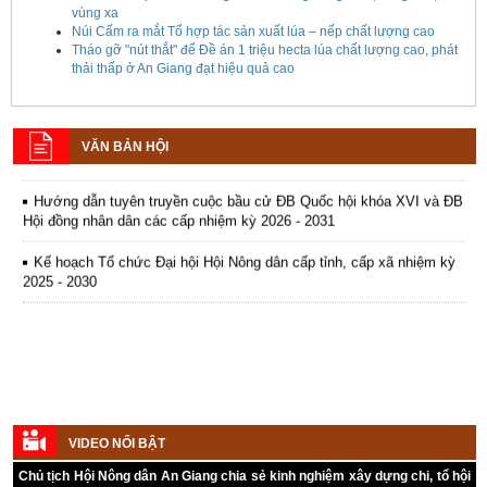
vùng xa
Kế hoạch tổ chức đợt cao điểm tuyên truyền cuộc bầu cử ĐB Quốc
Núi Cấm ra mắt Tổ hợp tác sản xuất lúa – nếp chất lượng cao
hội khóa XVI và ĐB Hội đồng nhân dân các cấp nhiệm kỳ 2026 - 2031
Tháo gỡ "nút thắt" để Đề án 1 triệu hecta lúa chất lượng cao, phát
thải thấp ở An Giang đạt hiệu quả cao
Hướng dẫn tuyên truyền Đại hội Hội Nông dân các cấp và Đại hội
đại biểu toàn quốc Hội Nông dân Việt Nam lần thứ IX, nhiệm kỳ 2026
- 2031
VĂN BẢN HỘI
Hướng dẫn tuyên truyền cuộc bầu cử ĐB Quốc hội khóa XVI và ĐB
Hội đồng nhân dân các cấp nhiệm kỳ 2026 - 2031
Kế hoạch Tổ chức Đại hội Hội Nông dân cấp tỉnh, cấp xã nhiệm kỳ
2025 - 2030
VIDEO NỔI BẬT
Chủ tịch Hội Nông dân An Giang chia sẻ kinh nghiệm xây dựng chi, tổ hội