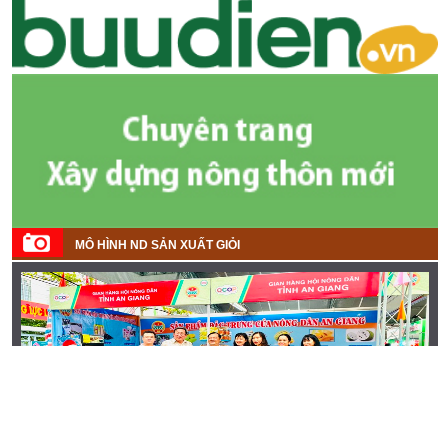
MÔ HÌNH ND SẢN XUẤT GIỎI