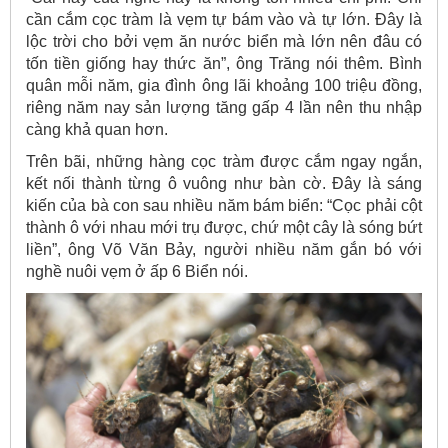
cần cắm cọc tràm là vẹm tự bám vào và tự lớn. Đây là
lộc trời cho bởi vẹm ăn nước biển mà lớn nên đâu có
tốn tiền giống hay thức ăn”, ông Trăng nói thêm. Bình
quân mỗi năm, gia đình ông lãi khoảng 100 triệu đồng,
riêng năm nay sản lượng tăng gấp 4 lần nên thu nhập
càng khả quan hơn.
Trên bãi, những hàng cọc tràm được cắm ngay ngắn,
kết nối thành từng ô vuông như bàn cờ. Đây là sáng
kiến của bà con sau nhiều năm bám biển: “Cọc phải cột
thành ô với nhau mới trụ được, chứ một cây là sóng bứt
liền”, ông Võ Văn Bảy, người nhiều năm gắn bó với
nghề nuôi vẹm ở ấp 6 Biển nói.