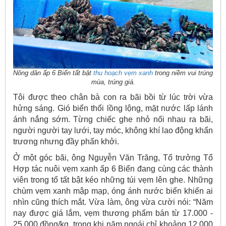
Nông dân ấp 6 Biển tất bật
thu hoạch
vẹm xanh
trong niềm vui trúng
mùa, trúng giá.
Tôi được theo chân bà con ra bãi bồi từ lúc trời vừa
hửng sáng. Gió biển thổi lồng lộng, mặt nước lấp lánh
ánh nắng sớm. Từng chiếc ghe nhỏ nối nhau ra bãi,
người người tay lưới, tay móc, không khí lao động khẩn
trương nhưng đầy phấn khởi.
Ở một góc bãi, ông Nguyễn Văn Trăng, Tổ trưởng Tổ
Hợp tác nuôi vẹm xanh ấp 6 Biển đang cùng các thành
viên trong tổ tất bật kéo những túi vẹm lên ghe. Những
chùm vẹm xanh mập mạp, óng ánh nước biển khiến ai
nhìn cũng thích mắt. Vừa làm, ông vừa cười nói: “Năm
nay được giá lắm, vẹm thương phẩm bán từ 17.000 -
25.000 đồng/kg, trong khi năm ngoái chỉ khoảng 12.000