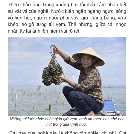
Theo chân ông Trăng xuống bãi, tôi mới cảm nhận hết
sự vất vả của nghề. Nước biển ngập ngang ngực, sóng
vỗ liên hồi, người nuôi phải vừa giữ thăng bằng, vừa
khéo léo gỡ từng túi vẹm. Thế nhưng, giữa cái nhọc
nhằn ấy lại ánh lên niềm vui rõ rệt.
Những túi lưới chắc chắn giúp giữ vẹm xanh an toàn, hạn chế hao
hụt trong quá trình nuôi.
“Cái hay của nghề này là không tốn nhiều chi phí. Chỉ