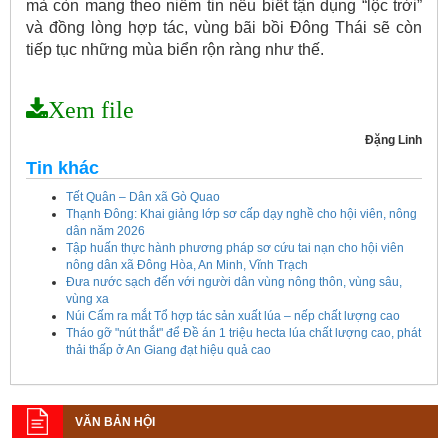
mà còn mang theo niềm tin nếu biết tận dụng “lộc trời”
và đồng lòng hợp tác, vùng bãi bồi Đông Thái sẽ còn
tiếp tục những mùa biển rộn ràng như thế.
Xem file
Đặng Linh
Tin khác
Tết Quân – Dân xã Gò Quao
Thạnh Đông: Khai giảng lớp sơ cấp dạy nghề cho hội viên, nông
dân năm 2026
Tập huấn thực hành phương pháp sơ cứu tai nạn cho hội viên
nông dân xã Đông Hòa, An Minh, Vĩnh Trạch
Đưa nước sạch đến với người dân vùng nông thôn, vùng sâu,
vùng xa
Núi Cấm ra mắt Tổ hợp tác sản xuất lúa – nếp chất lượng cao
Tháo gỡ "nút thắt" để Đề án 1 triệu hecta lúa chất lượng cao, phát
thải thấp ở An Giang đạt hiệu quả cao
Kế hoạch tổ chức Hội chợ triển lãm Nông nghiệp - Thương mại sản
VĂN BẢN HỘI
phẩm nông thôn tiêu biểu tỉnh An Giang năm 2026