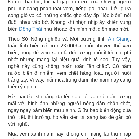
Đi dọc bãi bồi, tôi bắt gặp nụ cười của những người
phụ nữ đang phân loại vẹm, tiếng gọi nhau í ới giữa
sóng gió và cả những chiếc ghe đầy ắp "lộc biển" nối
đuôi nhau vào bờ. Không khí nhộn nhịp ấy khiến vùng
biển
Đông Thái
như khoác lên mình một diện mạo mới.
Theo Sở Nông nghiệp và Môi trường tỉnh
An Giang
,
toàn tỉnh hiện có hơn 23.000ha nuôi nhuyễn thể ven
biển, trong đó vẹm xanh là đối tượng nuôi ít tốn chi phí
nhất nhưng mang lại hiệu quả kinh tế cao. Tuy vậy,
nghề này cũng không hoàn toàn “ăn chắc”. Có năm
nước biển ô nhiễm, vẹm chết hàng loạt, người nuôi
trắng tay. Vì vậy, mỗi mùa trúng đậm như năm nay càng
thêm ý nghĩa.
Rời bãi bồi khi nắng đã lên cao, tôi vẫn còn ấn tượng
mãi với hình ảnh những người nông dân chân chất,
ngày ngày bám biển mưu sinh. Giữa bao biến động của
thời tiết, thị trường, họ vẫn kiên trì, sáng tạo để gắn bó
với nghề.
Mùa vẹm xanh năm nay không chỉ mang lại thu nhập