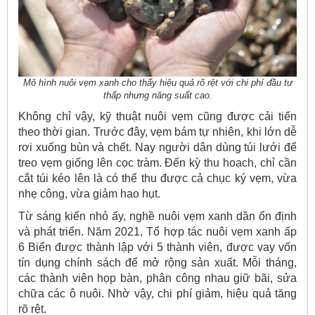
Mô hình nuôi vẹm xanh cho thấy hiệu quả rõ rệt với chi phí đầu tư
thấp nhưng năng suất cao.
Không chỉ vậy, kỹ thuật nuôi vẹm cũng được cải tiến
theo thời gian. Trước đây, vẹm bám tự nhiên, khi lớn dễ
rơi xuống bùn và chết. Nay người dân dùng túi lưới để
treo vẹm giống lên cọc tràm. Đến kỳ thu hoạch, chỉ cần
cắt túi kéo lên là có thể thu được cả chục ký vẹm, vừa
nhẹ công, vừa giảm hao hụt.
Từ sáng kiến nhỏ ấy, nghề nuôi vẹm xanh dần ổn định
và phát triển. Năm 2021, Tổ hợp tác nuôi vẹm xanh ấp
6 Biển được thành lập với 5 thành viên, được vay vốn
tín dụng chính sách để mở rộng sản xuất. Mỗi tháng,
các thành viên họp bàn, phân công nhau giữ bãi, sửa
chữa các ô nuôi. Nhờ vậy, chi phí giảm, hiệu quả tăng
rõ rệt.