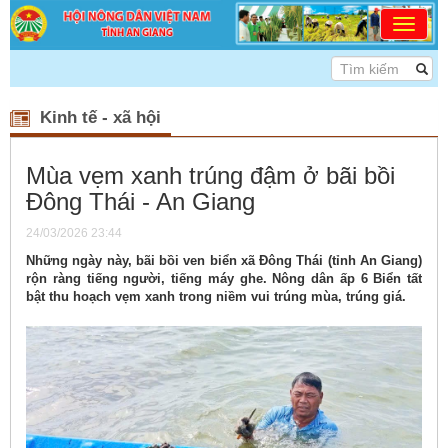
<<< DÂN CHỦ - ĐOÀN KẾ
Kinh tế - xã hội
Mùa vẹm xanh trúng đậm ở bãi bồi
Đông Thái - An Giang
24/03/2026 23:44
Những ngày này, bãi bồi ven biển xã Đông Thái (tỉnh An Giang)
rộn ràng tiếng người, tiếng máy ghe. Nông dân ấp 6 Biển tất
bật thu hoạch vẹm xanh trong niềm vui trúng mùa, trúng giá.