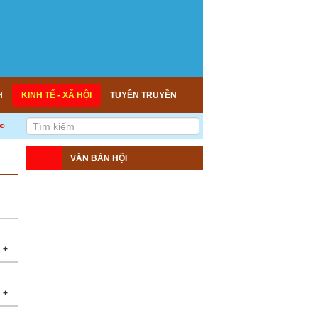
H
KINH TẾ - XÃ HỘI
TUYÊN TRUYỀN
< DÂN CHỦ - ĐOÀN KẾT - KẾ NỐI - HỢP TÁC - PHÁT TRIỂN! >>>
VĂN BẢN HỘI
+
ác
+
lý