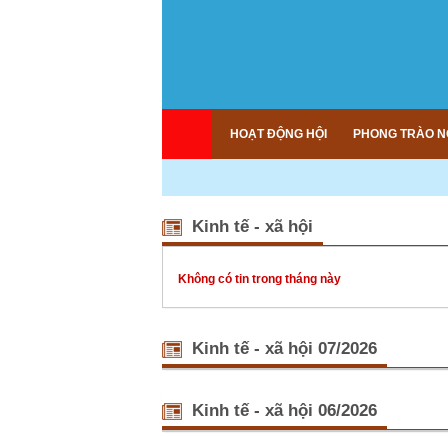
HOẠT ĐỘNG HỘI
PHONG TRÀO N
Kinh tế - xã hội
Không có tin trong tháng này
Kinh tế - xã hội 07/2026
Tết Quân 
“Tết Quân
Kinh tế - xã hội 06/2026
dân vận ma
“Uống nướ