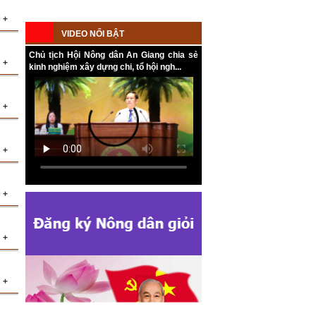
+
o
VIDEO NỔI BẬT
Chủ tịch Hội Nông dân An Giang chia sẻ
ợp
+
26
kinh nghiệm xây dựng chi, tổ hội ngh...
ất
t
ng
ấp
+
ật
i,
+
a,
ng
+
ơi
ội
+
ệt
3)
ng
ọc
+