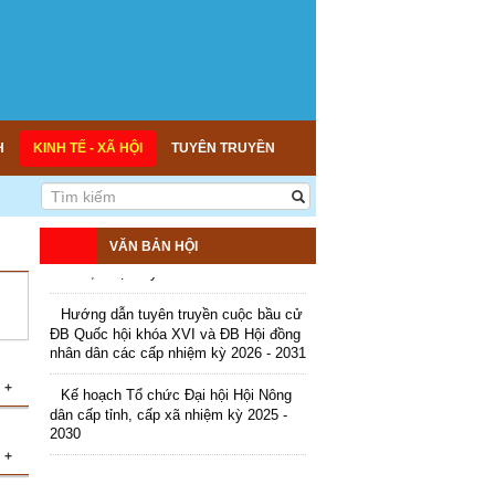
Nông nghiệp - Thương mại sản phẩm
nông thôn tiêu biểu tỉnh An Giang năm
2026
Kế hoạch tổ chức đợt cao điểm tuyên
truyền cuộc bầu cử ĐB Quốc hội khóa
XVI và ĐB Hội đồng nhân dân các cấp
nhiệm kỳ 2026 - 2031
H
KINH TẾ - XÃ HỘI
TUYÊN TRUYỀN
Hướng dẫn tuyên truyền Đại hội Hội
Nông dân các cấp và Đại hội đại biểu
toàn quốc Hội Nông dân Việt Nam lần
thứ IX, nhiệm kỳ 2026 - 2031
VĂN BẢN HỘI
Hướng dẫn tuyên truyền cuộc bầu cử
ĐB Quốc hội khóa XVI và ĐB Hội đồng
nhân dân các cấp nhiệm kỳ 2026 - 2031
Kế hoạch Tổ chức Đại hội Hội Nông
dân cấp tỉnh, cấp xã nhiệm kỳ 2025 -
+
2030
ác
+
lý