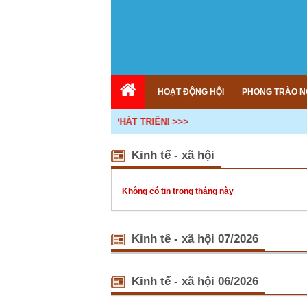
HOẠT ĐỘNG HỘI
PHONG TRÀO N
KẾ NỐI - HỢP TÁC - PHÁT TRIỂN! >>>
Kinh tế - xã hội
Không có tin trong tháng này
Kinh tế - xã hội 07/2026
Tết Quân 
“Tết Quân
Kinh tế - xã hội 06/2026
dân vận ma
“Uống nướ