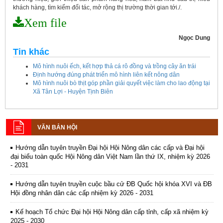
khách hàng, tìm kiếm đối tác, mở rộng thị trường thời gian tới./.
Xem file
Ngọc Dung
Tin khác
Mô hình nuôi ếch, kết hợp thả cá rô đồng và trồng cây ăn trái
Định hướng đúng phát triển mô hình liên kết nông dân
Mô hình nuôi bò thịt góp phần giải quyết việc làm cho lao động tại
Kế hoạch tổ chức Hội chợ triển lãm Nông nghiệp - Thương mại sản
Xã Tân Lợi - Huyện Tịnh Biên
phẩm nông thôn tiêu biểu tỉnh An Giang năm 2026
Kế hoạch tổ chức đợt cao điểm tuyên truyền cuộc bầu cử ĐB Quốc
hội khóa XVI và ĐB Hội đồng nhân dân các cấp nhiệm kỳ 2026 - 2031
VĂN BẢN HỘI
Hướng dẫn tuyên truyền Đại hội Hội Nông dân các cấp và Đại hội
đại biểu toàn quốc Hội Nông dân Việt Nam lần thứ IX, nhiệm kỳ 2026
- 2031
Hướng dẫn tuyên truyền cuộc bầu cử ĐB Quốc hội khóa XVI và ĐB
Hội đồng nhân dân các cấp nhiệm kỳ 2026 - 2031
Kế hoạch Tổ chức Đại hội Hội Nông dân cấp tỉnh, cấp xã nhiệm kỳ
2025 - 2030