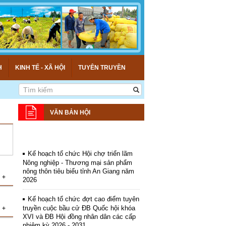
H
KINH TẾ - XÃ HỘI
TUYÊN TRUYỀN
VĂN BẢN HỘI
Kế hoạch tổ chức Hội chợ triển lãm
Nông nghiệp - Thương mại sản phẩm
nông thôn tiêu biểu tỉnh An Giang năm
2026
+
Kế hoạch tổ chức đợt cao điểm tuyên
truyền cuộc bầu cử ĐB Quốc hội khóa
ệt
+
XVI và ĐB Hội đồng nhân dân các cấp
ới
nhiệm kỳ 2026 - 2031