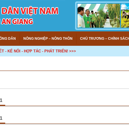
ÔNG DÂN
NÔNG NGHIỆP – NÔNG THÔN
CHỦ TRƯƠNG – CHÍNH SÁC
 KẾ NỐI - HỢP TÁC - PHÁT TRIỂN! >>>
1
dân An Giang tham gia ngày hội sản phẩm OCOP năm 2021
(23/04/2021 10:27)
cường quảng bá, thương hiệu nông sản hàng hóa của nông dân trong tỉnh, đặc bi
1
ông sản đã xây dựng thương hiệu, chứng nhận an toàn vệ sinh thực phẩm để gi
khách tham quan trong và ngoài tỉnh.