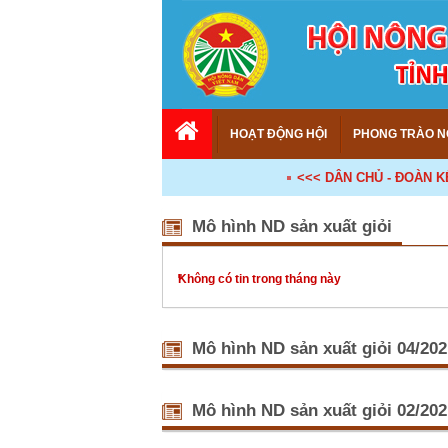
HOẠT ĐỘNG HỘI
PHONG TRÀO N
<<< DÂN CHỦ - ĐOÀN KẾT -
Mô hình ND sản xuất giỏi
Không có tin trong tháng này
Mô hình ND sản xuất giỏi 04/202
Hội Nông 
Nhằm tăng 
Mô hình ND sản xuất giỏi 02/202
là những n
thiệu đến 