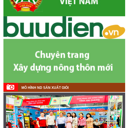
MÔ HÌNH ND SẢN XUẤT GIỎI