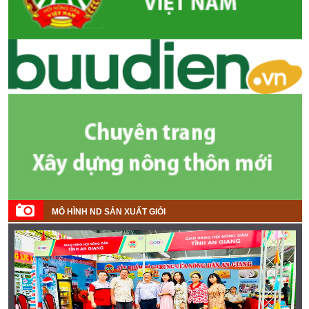
MÔ HÌNH ND SẢN XUẤT GIỎI