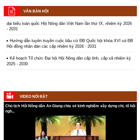
Phát huy hiệu quả phong trào tập
hội khóa XVI và ĐB Hội đồng nhân dân các cấp nhiệm kỳ 2026 - 2031
việc chuyển đổi cơ cấu cây
Mô hình nuôi bò thịt góp phần giải
hợp nông dân, giúp nông dân liên
quyết việc làm cho lao động tại
trồng, vật nuôi. Qua đó, xuất
VĂN BẢN HỘI
kết, hợp tác sản xuất và nâng cao
Xã Tân Lợi - Huyện Tịnh Biên
Hướng dẫn tuyên truyền Đại hội Hội Nông dân các cấp và Đại hội
hiện ngày càng nhiều mô hình
thu nhập. Thực hiện Nghị quyết
(04/10/2017)
đại biểu toàn quốc Hội Nông dân Việt Nam lần thứ IX, nhiệm kỳ 2026
mới trong nông dân
năm 2020 Tỉnh Hội. Hội Nông dân
- 2031
huyện Phú Tân đẩy mạnh phát
triển mô hình Câu lạc bộ nông dân
Hướng dẫn tuyên truyền cuộc bầu cử ĐB Quốc hội khóa XVI và ĐB
giỏi.
Hội đồng nhân dân các cấp nhiệm kỳ 2026 - 2031
Kế hoạch Tổ chức Đại hội Hội Nông dân cấp tỉnh, cấp xã nhiệm kỳ
2025 - 2030
VIDEO NỔI BẬT
Chủ tịch Hội Nông dân An Giang chia sẻ kinh nghiệm xây dựng chi, tổ hội
ngh...