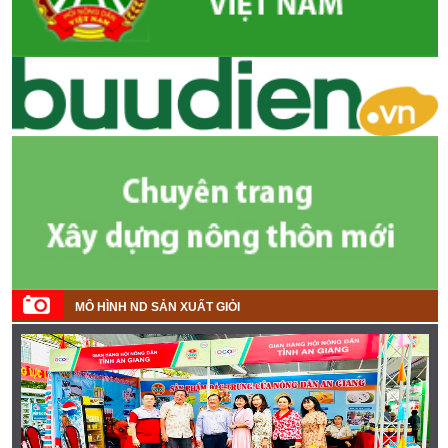
MÔ HÌNH ND SẢN XUẤT GIỎI