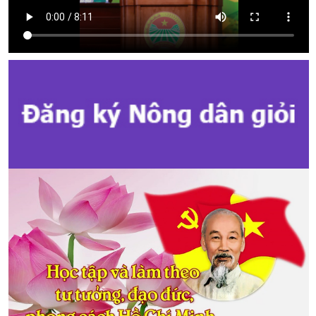
Hướng dẫn tuyên truyền Đại hội Hội Nông dân các cấp và Đại hội
đại biểu toàn quốc Hội Nông dân Việt Nam lần thứ IX, nhiệm kỳ 2026
- 2031
Hướng dẫn tuyên truyền cuộc bầu cử ĐB Quốc hội khóa XVI và ĐB
Hội đồng nhân dân các cấp nhiệm kỳ 2026 - 2031
Kế hoạch Tổ chức Đại hội Hội Nông dân cấp tỉnh, cấp xã nhiệm kỳ
2025 - 2030