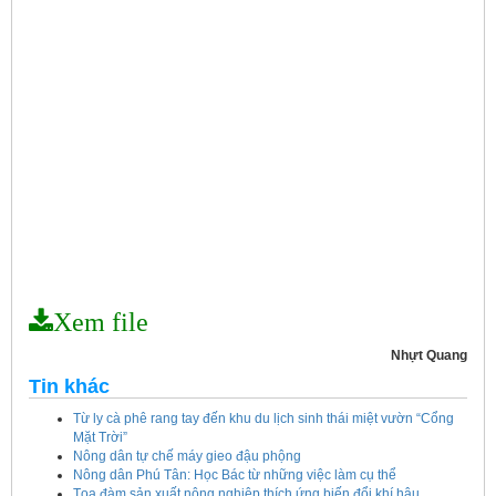
Xem file
Nhựt Quang
Tin khác
Từ ly cà phê rang tay đến khu du lịch sinh thái miệt vườn “Cổng
Mặt Trời”
Nông dân tự chế máy gieo đậu phộng
Nông dân Phú Tân: Học Bác từ những việc làm cụ thể
Tọa đàm sản xuất nông nghiệp thích ứng biến đổi khí hậu