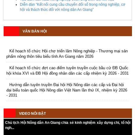
Diễn đàn “Kết nối cung cầu chuyển đổi số trong nông nghiệp, cơ
hội và thách thức đối với nông dân An Giang”
VĂN BẢN HỘI
Kế hoạch tổ chức Hội chợ triển lãm Nông nghiệp - Thương mại sản
phẩm nông thôn tiêu biểu tỉnh An Giang năm 2026
Kế hoạch tổ chức đợt cao điểm tuyên truyền cuộc bầu cử ĐB Quốc
hội khóa XVI và ĐB Hội đồng nhân dân các cấp nhiệm kỳ 2026 - 2031
Hướng dẫn tuyên truyền Đại hội Hội Nông dân các cấp và Đại hội
đại biểu toàn quốc Hội Nông dân Việt Nam lần thứ IX, nhiệm kỳ 2026
- 2031
Hướng dẫn tuyên truyền cuộc bầu cử ĐB Quốc hội khóa XVI và ĐB
Hội đồng nhân dân các cấp nhiệm kỳ 2026 - 2031
Kế hoạch Tổ chức Đại hội Hội Nông dân cấp tỉnh, cấp xã nhiệm kỳ
VIDEO NỔI BẬT
2025 - 2030
Chủ tịch Hội Nông dân An Giang chia sẻ kinh nghiệm xây dựng chi, tổ hội
ngh...