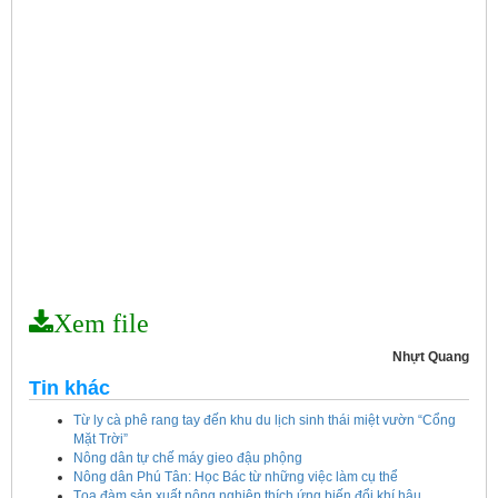
Xem file
Nhựt Quang
Tin khác
Từ ly cà phê rang tay đến khu du lịch sinh thái miệt vườn “Cổng
Mặt Trời”
Nông dân tự chế máy gieo đậu phộng
Nông dân Phú Tân: Học Bác từ những việc làm cụ thể
Tọa đàm sản xuất nông nghiệp thích ứng biến đổi khí hậu