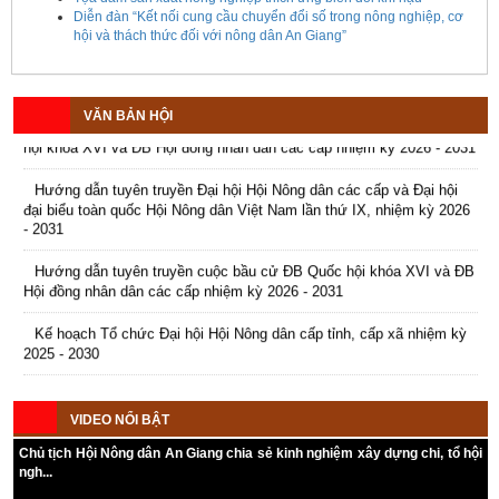
Kế hoạch tổ chức Hội chợ triển lãm Nông nghiệp - Thương mại sản
Diễn đàn “Kết nối cung cầu chuyển đổi số trong nông nghiệp, cơ
hội và thách thức đối với nông dân An Giang”
phẩm nông thôn tiêu biểu tỉnh An Giang năm 2026
Kế hoạch tổ chức đợt cao điểm tuyên truyền cuộc bầu cử ĐB Quốc
hội khóa XVI và ĐB Hội đồng nhân dân các cấp nhiệm kỳ 2026 - 2031
VĂN BẢN HỘI
Hướng dẫn tuyên truyền Đại hội Hội Nông dân các cấp và Đại hội
đại biểu toàn quốc Hội Nông dân Việt Nam lần thứ IX, nhiệm kỳ 2026
- 2031
Hướng dẫn tuyên truyền cuộc bầu cử ĐB Quốc hội khóa XVI và ĐB
Hội đồng nhân dân các cấp nhiệm kỳ 2026 - 2031
Kế hoạch Tổ chức Đại hội Hội Nông dân cấp tỉnh, cấp xã nhiệm kỳ
2025 - 2030
VIDEO NỔI BẬT
Chủ tịch Hội Nông dân An Giang chia sẻ kinh nghiệm xây dựng chi, tổ hội
ngh...