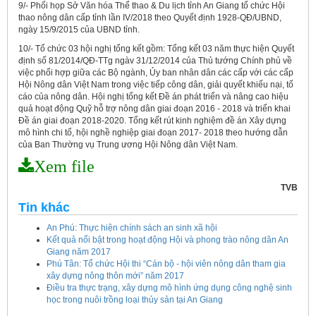
9/- Phối họp Sở Văn hóa Thể thao & Du lịch tỉnh An Giang tổ chức Hội
thao nông dân cấp tỉnh lần IV/2018 theo Quyết định 1928-QĐ/UBND,
ngày 15/9/2015 của UBND tỉnh.
10/- Tổ chức 03 hội nghị tổng kết gồm: Tổng kết 03 năm thực hiện Quyết
định số 81/2014/QĐ-TTg ngàv 31/12/2014 của Thủ tướng Chính phủ về
việc phổi hợp giữa các Bộ ngành, Ủy ban nhân dân các cấp với các cấp
Hội Nông dân Việt Nam trong việc tiếp công dân, giải quyết khiếu nại, tố
cáo của nông dân. Hội nghị tổng kết Đề án phát triển và nâng cao hiệu
quả hoạt động Quỹ hỗ trợ nông dân giai đoạn 2016 - 2018 và triển khai
Đề án giai đoạn 2018-2020. Tổng kết rút kinh nghiệm đề án Xây dựng
mô hình chi tổ, hội nghề nghiệp giai đoạn 2017- 2018 theo hướng dẫn
của Ban Thường vụ Trung ương Hội Nông dân Việt Nam.
Xem file
TVB
Tin khác
An Phú: Thực hiện chính sách an sinh xã hội
Kết quả nổi bật trong hoạt động Hội và phong trào nông dân An
Kế hoạch tổ chức Hội chợ triển lãm Nông nghiệp - Thương mại sản
Giang năm 2017
phẩm nông thôn tiêu biểu tỉnh An Giang năm 2026
Phú Tân: Tổ chức Hội thi “Cán bộ - hội viên nông dân tham gia
xây dựng nông thôn mới” năm 2017
Kế hoạch tổ chức đợt cao điểm tuyên truyền cuộc bầu cử ĐB Quốc
Điều tra thực trạng, xây dựng mô hình ứng dụng công nghệ sinh
hội khóa XVI và ĐB Hội đồng nhân dân các cấp nhiệm kỳ 2026 - 2031
học trong nuôi trồng loại thủy sản tại An Giang