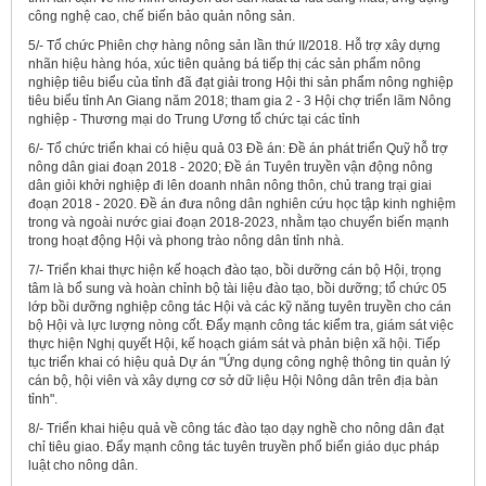
công nghệ cao, chế biến bảo quản nông sản.
5/- Tổ chức Phiên chợ hàng nông sản lần thứ II/2018. Hỗ trợ xây dựng
nhãn hiệu hàng hóa, xúc tiên quảng bá tiếp thị các sản phẩm nông
nghiệp tiêu biểu của tỉnh đã đạt giải trong Hội thi sản phẩm nông nghiệp
tiêu biểu tỉnh An Giang năm 2018; tham gia 2 - 3 Hội chợ triển lãm Nông
nghiệp - Thương mại do Trung Ương tổ chức tại các tỉnh
6/- Tổ chức triển khai có hiệu quả 03 Đề án: Đề án phát triển Quỹ hỗ trợ
nông dân giai đoạn 2018 - 2020; Đề án Tuyên truyền vận động nông
dân giỏi khởi nghiệp đi lên doanh nhân nông thôn, chủ trang trại giai
đoạn 2018 - 2020. Đề án đưa nông dân nghiên cứu học tập kinh nghiệm
trong và ngoài nước giai đoạn 2018-2023, nhằm tạo chuyển biến mạnh
trong hoạt động Hội và phong trào nông dân tỉnh nhà.
7/- Triển khai thực hiện kế hoạch đào tạo, bồi dưỡng cán bộ Hội, trọng
tâm là bổ sung và hoàn chỉnh bộ tài liệu đào tạo, bồi dưỡng; tổ chức 05
lớp bồi dưỡng nghiệp công tác Hội và các kỹ năng tuyên truyền cho cán
bộ Hội và lực lượng nòng cốt. Đẩy mạnh công tác kiểm tra, giám sát việc
thực hiện Nghị quyết Hội, kế hoạch giám sát và phản biện xã hội. Tiếp
tục triển khai có hiệu quả Dự án "Ứng dụng công nghệ thông tin quản lý
cán bộ, hội viên và xây dựng cơ sở dữ liệu Hội Nông dân trên địa bàn
tỉnh".
8/- Triển khai hiệu quả về công tác đào tạo dạy nghề cho nông dân đạt
chỉ tiêu giao. Đẩy mạnh công tác tuyên truyền phổ biển giáo dục pháp
luật cho nông dân.