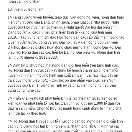
hoàn cảnh khó khăn.
10 nhiệm vụ trọng tâm.
1/- Tăng cường tuyên truyền, giáo dục, vận động hội viên, nông dân thực
hiện chủ trương của Đảng, chính sách, pháp luật của Nhà nước, Nghị
quyết của Hội thực hiện có hiệu quả Nghị quyết Đại hội đại biểu tỉnh
Đảng bộ lần X, các chỉ tiêu phát triển kinh tế - xã hội của tỉnh năm
2018.... Tập trung lãnh chỉ đạo Hội Nông dân các cấp đẩy mạnh công tác
tuyên truyền trước, trong và sau Đại hội, lấy ý kiến đóng góp văn kiện
Đại hội, đặc biệt tổ chức hoạt động chào mừng thành công Đại Hội Đại
biểu Hội Nông dân các cấp tiến tới Đại hội Đại biểu Hội Nông dân tỉnh
lần thứ IX nhiệm kỳ 2018-2023.
2/- Đinh kỳ tổ chức họp mặt nông dân giỏi tiêu biểu trên từng lĩnh vực.
Hội Nông dân tỉnh trực tiếp xây dụng kế hoạch thành lập thí điểm mỗi
huyện - thị- thành một mô hình sản xuất an toàn (lúa, rau màu, cây ăn
trái); quy mô từ 5­-15 hộ/tổ - Câu lạc bộ góp phần vào thực hiện Nghị
quyết 09 của Ban Thường vụ Tỉnh ủy về phát triển nông nghiệp ứng
dụng công nghệ cao.
3/- Triển khai kế hoạch phát triển kinh tế tập thể năm 2018 trên cơ sở
kiện toàn và phát triển tổ hợp tác toàn tỉnh với quy mô 1.000 tổ gắn với
đầu ra sản phẩm. Chọn tổ hợp tác mạnh trong cánh đồng lớn nâng chất
lên hợp tác xã theo luật.
4/- Hội Nông dân tỉnh tiếp tục tổ chức cho cán bộ, nông dân giỏi cấp tỉnh
cấp trung ương học tập kinh nghiệm tại thành phố Hồ Chí Minh và các
tỉnh lân cận về mô hình chuyên đổi sản xuất từ lúa sang màu, ứng dụng