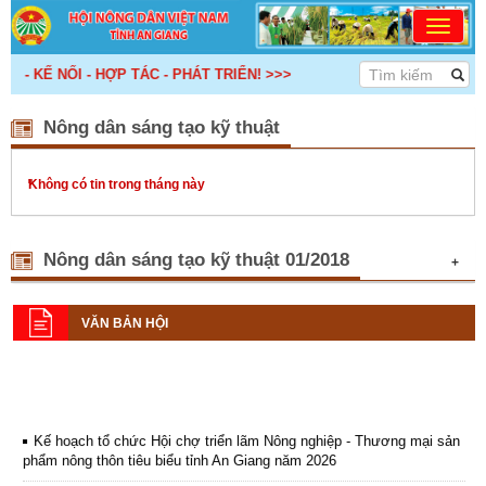
 - KẾ NỐI - HỢP TÁC - PHÁT TRIỂN! >>>
Nông dân sáng tạo kỹ thuật
Không có tin trong tháng này
Nông dân sáng tạo kỹ thuật 01/2018
+
Năm 2018, Hội Nông dân tỉnh tập
trung vào 3 hoạt động đột phá
VĂN BẢN HỘI
(13/01/2018)
Tại Hội nghị Ban Chấp hành lần
thứ 12 khóa VIII, nhiệm kỳ 2013-
2018, thống nhất đề ra 3 hoạt
động đột phá và 10 nhiệm vụ
trọng tâm.
Kế hoạch tổ chức Hội chợ triển lãm Nông nghiệp - Thương mại sản
phẩm nông thôn tiêu biểu tỉnh An Giang năm 2026
An Phú: Thực hiện chính sách an
sinh xã hội
(13/01/2018)