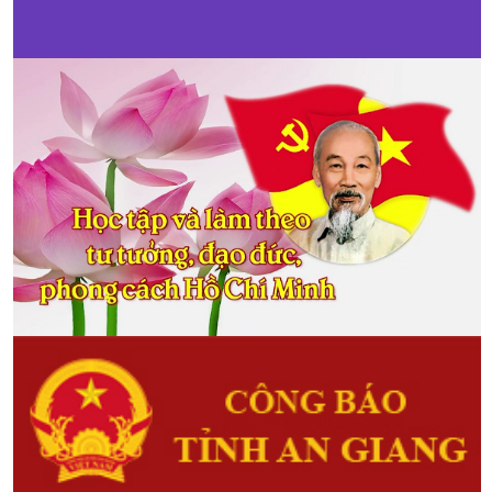
mô hình ứng dụng công nghệ
sinh học trong nuôi trồng loại
thủy sản tại An Giang
(03/01/2018)
Nhằm đề xuất các giải pháp có cơ
sở khoa học trong việc tuyên
truyền, vận động, hỗ trợ hội viên,
nông dân ứng dụng có hiệu quả
công nghệ sinh học vào trong nuôi
trồng một số loại thủy sản có giá trị
kinh tế cao...