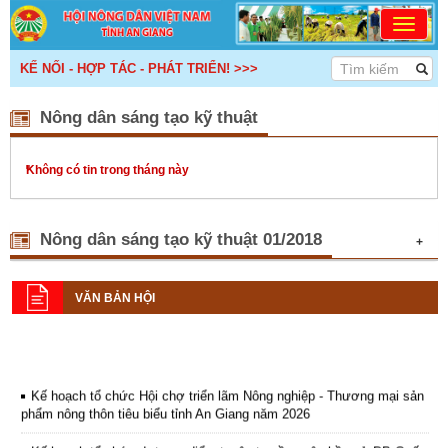
- KẾ NỐI - HỢP TÁC - PHÁT TRIỂN! >>>
Nông dân sáng tạo kỹ thuật
Không có tin trong tháng này
Nông dân sáng tạo kỹ thuật 01/2018
+
Năm 2018, Hội Nông dân tỉnh tập
trung vào 3 hoạt động đột phá
VĂN BẢN HỘI
(13/01/2018)
Tại Hội nghị Ban Chấp hành lần
thứ 12 khóa VIII, nhiệm kỳ 2013-
2018, thống nhất đề ra 3 hoạt
động đột phá và 10 nhiệm vụ
Kế hoạch tổ chức Hội chợ triển lãm Nông nghiệp - Thương mại sản
trọng tâm.
phẩm nông thôn tiêu biểu tỉnh An Giang năm 2026
An Phú: Thực hiện chính sách an
Kế hoạch tổ chức đợt cao điểm tuyên truyền cuộc bầu cử ĐB Quốc
sinh xã hội
(13/01/2018)