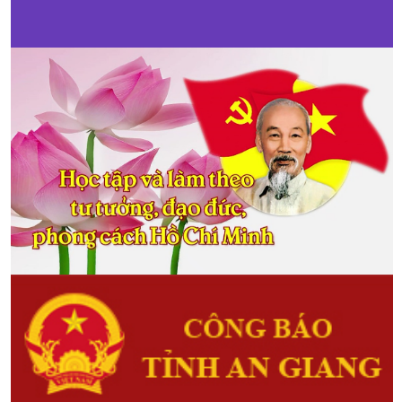
mô hình ứng dụng công nghệ
sinh học trong nuôi trồng loại
thủy sản tại An Giang
(03/01/2018)
Nhằm đề xuất các giải pháp có cơ
sở khoa học trong việc tuyên
truyền, vận động, hỗ trợ hội viên,
nông dân ứng dụng có hiệu quả
công nghệ sinh học vào trong nuôi
trồng một số loại thủy sản có giá trị
kinh tế cao...