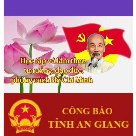
mô hình ứng dụng công nghệ
sinh học trong nuôi trồng loại
thủy sản tại An Giang
(03/01/2018)
Nhằm đề xuất các giải pháp có cơ
sở khoa học trong việc tuyên
truyền, vận động, hỗ trợ hội viên,
nông dân ứng dụng có hiệu quả
công nghệ sinh học vào trong nuôi
trồng một số loại thủy sản có giá trị
kinh tế cao...