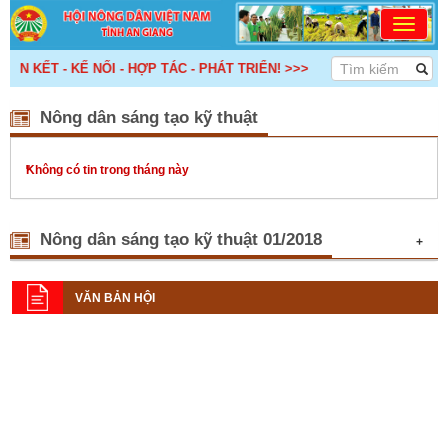
N KẾT - KẾ NỐI - HỢP TÁC - PHÁT TRIỂN! >>>
Nông dân sáng tạo kỹ thuật
Không có tin trong tháng này
Nông dân sáng tạo kỹ thuật 01/2018
+
Năm 2018, Hội Nông dân tỉnh tập
trung vào 3 hoạt động đột phá
VĂN BẢN HỘI
(13/01/2018)
Tại Hội nghị Ban Chấp hành lần
thứ 12 khóa VIII, nhiệm kỳ 2013-
2018, thống nhất đề ra 3 hoạt
động đột phá và 10 nhiệm vụ
trọng tâm.
An Phú: Thực hiện chính sách an
sinh xã hội
(13/01/2018)