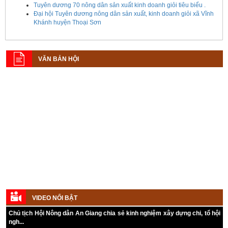
Tuyên dương 70 nông dân sản xuất kinh doanh giỏi tiêu biểu .
Đại hội Tuyên dương nông dân sản xuất, kinh doanh giỏi xã Vĩnh
Khánh huyện Thoại Sơn
VĂN BẢN HỘI
VIDEO NỔI BẬT
Kế hoạch tổ chức Hội chợ triển lãm Nông nghiệp - Thương mại sản
Chủ tịch Hội Nông dân An Giang chia sẻ kinh nghiệm xây dựng chi, tổ hội
phẩm nông thôn tiêu biểu tỉnh An Giang năm 2026
ngh...