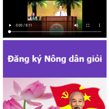
Kế hoạch tổ chức đợt cao điểm tuyên truyền cuộc bầu cử ĐB Quốc
hội khóa XVI và ĐB Hội đồng nhân dân các cấp nhiệm kỳ 2026 - 2031
Hướng dẫn tuyên truyền Đại hội Hội Nông dân các cấp và Đại hội
đại biểu toàn quốc Hội Nông dân Việt Nam lần thứ IX, nhiệm kỳ 2026
- 2031
Hướng dẫn tuyên truyền cuộc bầu cử ĐB Quốc hội khóa XVI và ĐB
Hội đồng nhân dân các cấp nhiệm kỳ 2026 - 2031
Kế hoạch Tổ chức Đại hội Hội Nông dân cấp tỉnh, cấp xã nhiệm kỳ
2025 - 2030