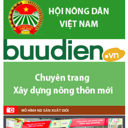
MÔ HÌNH ND SẢN XUẤT GIỎI