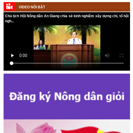
Hội đồng nhân dân các cấp nhiệm kỳ 2026 - 2031
VIDEO NỔI BẬT
Kế hoạch Tổ chức Đại hội Hội Nông dân cấp tỉnh, cấp xã nhiệm kỳ
Chủ tịch Hội Nông dân An Giang chia sẻ kinh nghiệm xây dựng chi, tổ hội
2025 - 2030
ngh...