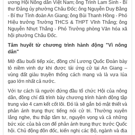
ương Hội Nông dân Việt Nam; ông Trình Lam Sinh - Bí
thư Đảng ủy phường Châu Đốc; ông Nguyễn Duy Bằng
- Bí thư Tỉnh đoàn An Giang; ông Bùi Thanh Hồng - Phó
Hiệu trưởng Trường THCS & THPT Vĩnh Thắng; ông
Nguyễn Nhựt Thắng - Phó Trưởng phòng Văn hóa xã
hội phường Châu Đốc.
Tâm huyết từ chương trình hành động "Vì nông
dân"
Mở đầu buổi tiếp xúc, đồng chí Lương Quốc Đoàn bày
tỏ niềm vinh dự khi được tái ứng cử tại An Giang –
vùng đất giàu truyền thống cách mạng và là vựa lúa
gạo lớn nhất cả nước.
Với tư cách là người đứng đầu tổ chức Hội của nông
dân, đồng chí đã trình bày chương trình hành động tập
trung vào 4 cam kết cốt lõi. Đó là sẽ gắn bó mật thiết và
phản ánh trung thực tiếng nói cử tri. Thường xuyên
lắng nghe, thu thập tâm tư, nguyện vọng và cả những
bức xúc của bà con để phản ánh trung thực trước Quốc
hội. Chủ động đôn đốc, kiến nghị các Bộ, ngành và địa