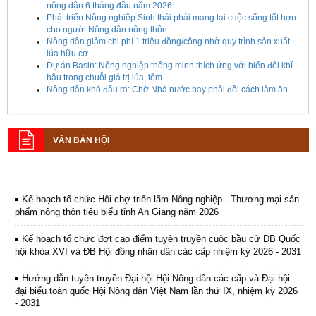
nông dân 6 tháng đầu năm 2026
Phát triển Nông nghiệp Sinh thái phải mang lại cuộc sống tốt hơn
cho người Nông dân nông thôn
Nông dân giảm chi phí 1 triệu đồng/công nhờ quy trình sản xuất
lúa hữu cơ
Dự án Basin: Nông nghiệp thông minh thích ứng với biến đổi khí
hậu trong chuỗi giá trị lúa, tôm
Nông dân khó đầu ra: Chờ Nhà nước hay phải đổi cách làm ăn
VĂN BẢN HỘI
Kế hoạch tổ chức Hội chợ triển lãm Nông nghiệp - Thương mại sản
phẩm nông thôn tiêu biểu tỉnh An Giang năm 2026
Kế hoạch tổ chức đợt cao điểm tuyên truyền cuộc bầu cử ĐB Quốc
hội khóa XVI và ĐB Hội đồng nhân dân các cấp nhiệm kỳ 2026 - 2031
Hướng dẫn tuyên truyền Đại hội Hội Nông dân các cấp và Đại hội
đại biểu toàn quốc Hội Nông dân Việt Nam lần thứ IX, nhiệm kỳ 2026
- 2031
Hướng dẫn tuyên truyền cuộc bầu cử ĐB Quốc hội khóa XVI và ĐB