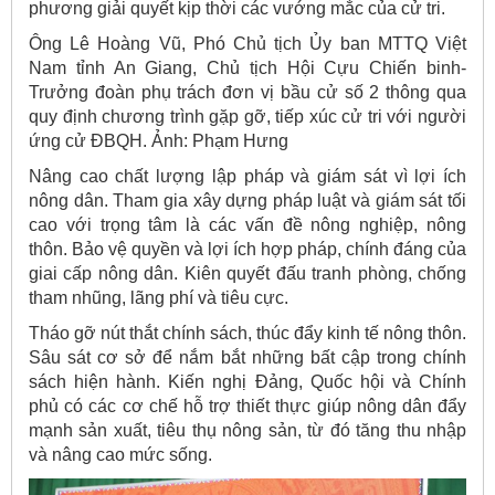
phương giải quyết kịp thời các vướng mắc của cử tri.
Ông Lê Hoàng Vũ, Phó Chủ tịch Ủy ban MTTQ Việt
Nam tỉnh An Giang, Chủ tịch Hội Cựu Chiến binh-
Trưởng đoàn phụ trách đơn vị bầu cử số 2 thông qua
quy định chương trình gặp gỡ, tiếp xúc cử tri với người
ứng cử ĐBQH. Ảnh: Phạm Hưng
Nâng cao chất lượng lập pháp và giám sát vì lợi ích
nông dân. Tham gia xây dựng pháp luật và giám sát tối
cao với trọng tâm là các vấn đề nông nghiệp, nông
thôn. Bảo vệ quyền và lợi ích hợp pháp, chính đáng của
giai cấp nông dân. Kiên quyết đấu tranh phòng, chống
tham nhũng, lãng phí và tiêu cực.
Tháo gỡ nút thắt chính sách, thúc đẩy kinh tế nông thôn.
Sâu sát cơ sở để nắm bắt những bất cập trong chính
sách hiện hành. Kiến nghị Đảng, Quốc hội và Chính
phủ có các cơ chế hỗ trợ thiết thực giúp nông dân đẩy
mạnh sản xuất, tiêu thụ nông sản, từ đó tăng thu nhập
và nâng cao mức sống.