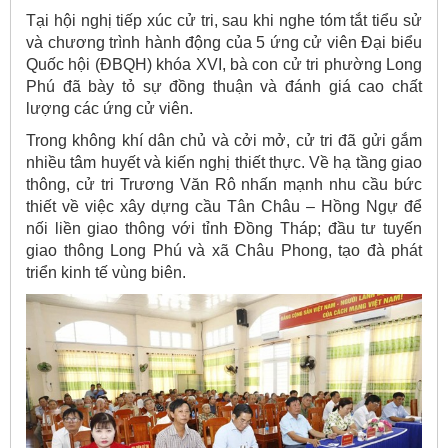
Tại hội nghị tiếp xúc cử tri, sau khi nghe tóm tắt tiểu sử
và chương trình hành động của 5 ứng cử viên Đại biểu
Quốc hội (ĐBQH) khóa XVI, bà con cử tri phường Long
Phú đã bày tỏ sự đồng thuận và đánh giá cao chất
lượng các ứng cử viên.
Trong không khí dân chủ và cởi mở, cử tri đã gửi gắm
nhiều tâm huyết và kiến nghị thiết thực. Về hạ tầng giao
thông, cử tri Trương Văn Rô nhấn mạnh nhu cầu bức
thiết về việc xây dựng cầu Tân Châu – Hồng Ngự để
nối liền giao thông với tỉnh Đồng Tháp; đầu tư tuyến
giao thông Long Phú và xã Châu Phong, tạo đà phát
triển kinh tế vùng biên.