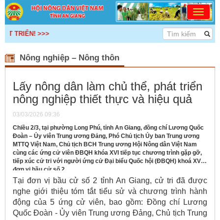
ỂN! >>>
Nông nghiệp – Nông thôn
Lấy nông dân làm chủ thể, phát triển
nông nghiệp thiết thực và hiệu quả
03/03/2026 09:36
Chiều 2/3, tại phường Long Phú, tỉnh An Giang, đồng chí Lương Quốc
Đoàn – Ủy viên Trung ương Đảng, Phó Chủ tịch Ủy ban Trung ương
MTTQ Việt Nam, Chủ tịch BCH Trung ương Hội Nông dân Việt Nam
cùng các ứng cử viên ĐBQH khóa XVI tiếp tục chương trình gặp gỡ,
tiếp xúc cử tri với người ứng cử Đại biểu Quốc hội (ĐBQH) khoá XVI,
đơn vị bầu cử số 2.
Tại đơn vị bầu cử số 2 tỉnh An Giang, cử tri đã được
nghe giới thiệu tóm tắt tiểu sử và chương trình hành
động của 5 ứng cử viên, bao gồm: Đồng chí Lương
Quốc Đoàn - Ủy viên Trung ương Đảng, Chủ tịch Trung