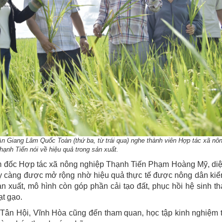
n Giang Lâm Quốc Toàn (thứ ba, từ trái qua) nghe thành viên Hợp tác xã nô
hạnh Tiến nói về hiệu quả trong sản xuất.
ám đốc Hợp tác xã nông nghiệp Thạnh Tiến Phạm Hoàng Mỹ, di
ày càng được mở rộng nhờ hiệu quả thực tế được nông dân ki
n xuất, mô hình còn góp phần cải tạo đất, phục hồi hệ sinh th
t gạo.
ã Tân Hội, Vĩnh Hòa cũng đến tham quan, học tập kinh nghiệm 