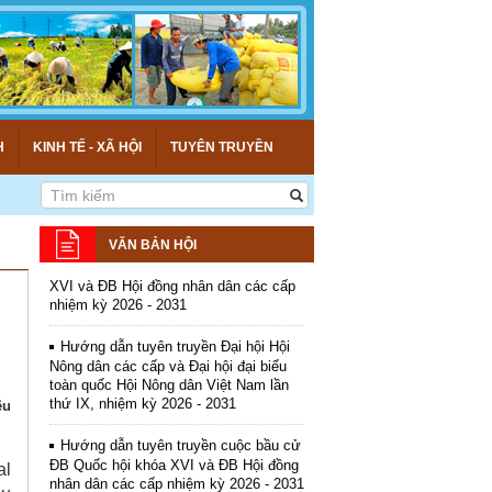
Kế hoạch tổ chức Hội chợ triển lãm
Nông nghiệp - Thương mại sản phẩm
H
KINH TẾ - XÃ HỘI
TUYÊN TRUYỀN
nông thôn tiêu biểu tỉnh An Giang năm
2026
Kế hoạch tổ chức đợt cao điểm tuyên
truyền cuộc bầu cử ĐB Quốc hội khóa
VĂN BẢN HỘI
XVI và ĐB Hội đồng nhân dân các cấp
nhiệm kỳ 2026 - 2031
Hướng dẫn tuyên truyền Đại hội Hội
Nông dân các cấp và Đại hội đại biểu
toàn quốc Hội Nông dân Việt Nam lần
thứ IX, nhiệm kỳ 2026 - 2031
ệu
Hướng dẫn tuyên truyền cuộc bầu cử
ĐB Quốc hội khóa XVI và ĐB Hội đồng
nhân dân các cấp nhiệm kỳ 2026 - 2031
al