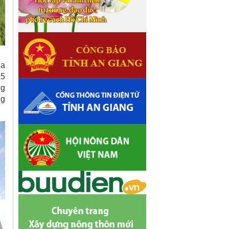
úa
,5
ng
ng