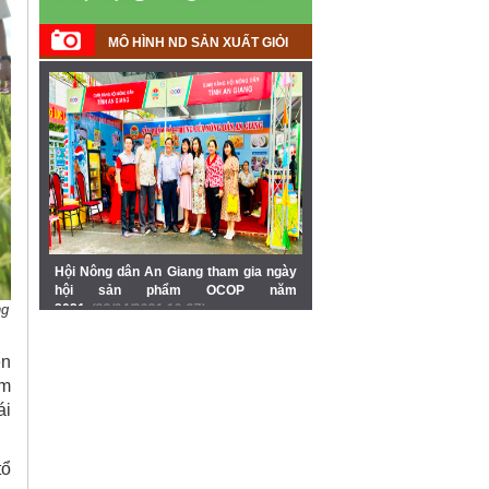
MÔ HÌNH ND SẢN XUẤT GIỎI
Hội Nông dân An Giang tham gia ngày
hội sản phẩm OCOP năm
ng
2021
(23/04/2021 10:27)
ện
ểm
ái
tổ