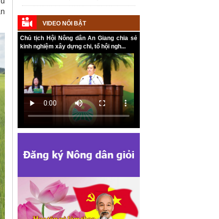
ều
Kế hoạch Tổ chức Đại hội Hội Nông
dân cấp tỉnh, cấp xã nhiệm kỳ 2025 -
ẫn
2030
VIDEO NỔI BẬT
Chủ tịch Hội Nông dân An Giang chia sẻ
kinh nghiệm xây dựng chi, tổ hội ngh...