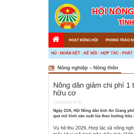
HOẠT ĐỘNG HỘI
PHONG TRÀO N
<<< DÂN CHỦ - ĐOÀN KẾT - KẾ NỐI - HỢP TÁC - PHÁT TRIỂN!
Nông nghiệp – Nông thôn
Nông dân giảm chi phí 1 t
hữu cơ
22/06/2026 10:55
Ngày 21/6, Hội Nông dân tỉnh An Giang phố
quả mô hình sản xuất lúa theo hướng hữu c
Vụ hè thu 2026, Hợp tác xã nông ngh