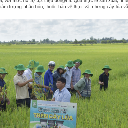
ha, với mức hỗ trợ 3,2 triệu đồng/ha. Qua thực tế sản xuất, nhi
 giảm lượng phân bón, thuốc bảo vệ thực vật nhưng cây lúa v