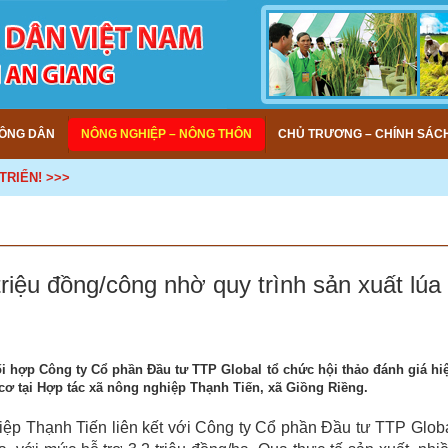
ÔNG DÂN
NÔNG NGHIỆP – NÔNG THÔN
CHỦ TRƯƠNG – CHÍNH SÁC
 >>>
riệu đồng/công nhờ quy trình sản xuất lúa
i hợp Công ty Cổ phần Đầu tư TTP Global tổ chức hội thảo đánh giá hi
ơ tại Hợp tác xã nông nghiệp Thạnh Tiến, xã Giồng Riềng.
iệp Thạnh Tiến liên kết với Công ty Cổ phần Đầu tư TTP Glob