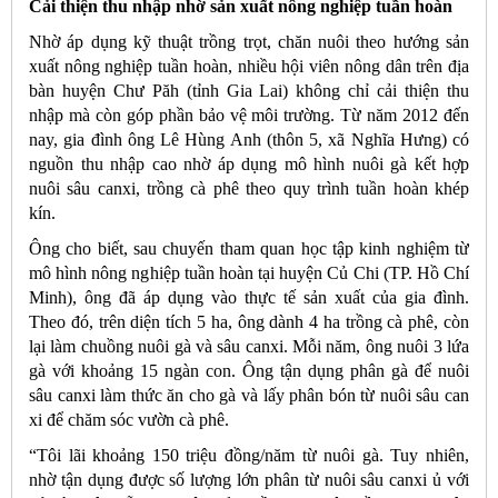
Cải thiện thu nhập nhờ sản xuất nông nghiệp tuần hoàn
Nhờ áp dụng kỹ thuật trồng trọt, chăn nuôi theo hướng sản
xuất nông nghiệp tuần hoàn, nhiều hội viên nông dân trên địa
bàn huyện Chư Păh (tỉnh Gia Lai) không chỉ cải thiện thu
nhập mà còn góp phần bảo vệ môi trường. Từ năm 2012 đến
nay, gia đình ông Lê Hùng Anh (thôn 5, xã Nghĩa Hưng) có
nguồn thu nhập cao nhờ áp dụng mô hình nuôi gà kết hợp
nuôi sâu canxi, trồng cà phê theo quy trình tuần hoàn khép
kín.
Ông cho biết, sau chuyến tham quan học tập kinh nghiệm từ
mô hình nông nghiệp tuần hoàn tại huyện Củ Chi (TP. Hồ Chí
Minh), ông đã áp dụng vào thực tế sản xuất của gia đình.
Theo đó, trên diện tích 5 ha, ông dành 4 ha trồng cà phê, còn
lại làm chuồng nuôi gà và sâu canxi. Mỗi năm, ông nuôi 3 lứa
gà với khoảng 15 ngàn con. Ông tận dụng phân gà để nuôi
sâu canxi làm thức ăn cho gà và lấy phân bón từ nuôi sâu can
xi để chăm sóc vườn cà phê.
“Tôi lãi khoảng 150 triệu đồng/năm từ nuôi gà. Tuy nhiên,
nhờ tận dụng được số lượng lớn phân từ nuôi sâu canxi ủ với