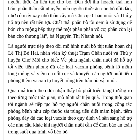
nguồn thức ăn liên tục cho bò. Đến đợt thu hoạch, trái non
bán, phần thân cắt nhuyễn, nên nguồn thức ăn cho bò dồi dào,
nhờ có máy xay nhỏ thân cây mà Chi cục Chăn nuôi và Thú y
hỗ trợ nên rất tiện lợi. Chất thải phân bò tôi đem ủ sử dụng để
bón cho ruộng bắp thay thế một phần phân vô cơ, phần còn lại
bán cho thương lái”, bà Nguyễn Thị Nhanh nói.
Là người trực tiếp theo dõi mô hình nuôi bò thịt tuần hoàn chị
Lê Thị Bé Hai, nhân viên kỹ thuật Trạm Chăn nuôi và Thú y
huyện Chợ Mới cho biết: Về phía ngành chăn nuôi đã hỗ trợ
tốt việc tiêm phòng đủ các loại vacxin phòng bệnh lở mồm
long móng và viêm da nổi cục và khuyến cáo người nuôi tiêm
phòng thêm vacxin tụ huyết trùng trên trâu bò vật nuôi.
Qua quá trình theo dõi nhận thấy bò phát triển tăng trưởng rõ
theo từng mốc thời gian, mô hình rất hiệu quả. Trong thời gian
tới ngành sẽ tiếp tục hỗ trợ người chăn nuôi trong công tác
phòng bệnh như cấp thuốc sát trùng tiêu diệt mầm bệnh, tiêm
phòng đầy đủ các loại vacxin theo quy định và sẵn sàng hỗ trợ
các nhu cầu khác khi người chăn nuôi cần để đảm bảo an toàn
trong suốt quá trình vỗ béo bò