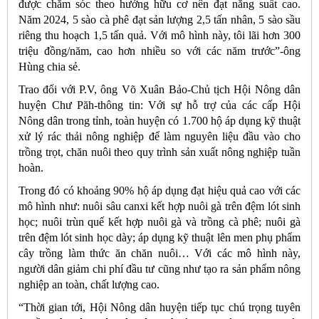
được chăm sóc theo hướng hữu cơ nên đạt năng suất cao.
Năm 2024, 5 sào cà phê đạt sản lượng 2,5 tấn nhân, 5 sào sầu
riêng thu hoạch 1,5 tấn quả. Với mô hình này, tôi lãi hơn 300
triệu đồng/năm, cao hơn nhiều so với các năm trước”-ông
Hùng chia sẻ.
Trao đổi với P.V, ông Võ Xuân Bảo-Chủ tịch Hội Nông dân
huyện Chư Păh-thông tin: Với sự hỗ trợ của các cấp Hội
Nông dân trong tỉnh, toàn huyện có 1.700 hộ áp dụng kỹ thuật
xử lý rác thải nông nghiệp để làm nguyên liệu đầu vào cho
trồng trọt, chăn nuôi theo quy trình sản xuất nông nghiệp tuần
hoàn.
Trong đó có khoảng 90% hộ áp dụng đạt hiệu quả cao với các
mô hình như: nuôi sâu canxi kết hợp nuôi gà trên đệm lót sinh
học; nuôi trùn quế kết hợp nuôi gà và trồng cà phê; nuôi gà
trên đệm lót sinh học dày; áp dụng kỹ thuật lên men phụ phẩm
cây trồng làm thức ăn chăn nuôi… Với các mô hình này,
người dân giảm chi phí đầu tư cũng như tạo ra sản phẩm nông
nghiệp an toàn, chất lượng cao.
“Thời gian tới, Hội Nông dân huyện tiếp tục chú trọng tuyên