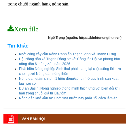
trong chuỗi ngành hàng nông sản.
Xem file
Ngô Trọng (nguồn: https://kinhtenongthon.vn)
Tin khác
Khởi công xây cầu Kênh Ranh ấp Thạnh Vinh xã Thạnh Hưng
Hội Nông dân xã Thạnh Đông sơ kết Công tác Hội và phong trào
nông dân 6 tháng đầu năm 2026
Phát triển Nông nghiệp Sinh thái phải mang lại cuộc sống tốt hơn
cho người Nông dân nông thôn
Nông dân giảm chi phí 1 triệu đồng/công nhờ quy trình sản xuất
lúa hữu cơ
Dự án Basin: Nông nghiệp thông minh thích ứng với biến đổi khí
hậu trong chuỗi giá trị lúa, tôm
Nông dân khó đầu ra: Chờ Nhà nước hay phải đổi cách làm ăn
Kế hoạch tổ chức Hội chợ triển lãm Nông nghiệp - Thương mại sản
phẩm nông thôn tiêu biểu tỉnh An Giang năm 2026
VĂN BẢN HỘI
Kế hoạch tổ chức đợt cao điểm tuyên truyền cuộc bầu cử ĐB Quốc
hội khóa XVI và ĐB Hội đồng nhân dân các cấp nhiệm kỳ 2026 - 2031