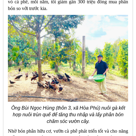
vỏ cà phê, mỗi năm, tôi giảm gần 300 triệu đồng mua phân
bón so với trước kia.
Ông Bùi Ngọc Hùng (thôn 3, xã Hòa Phú) nuôi gà kết
hợp nuôi trùn quế để tăng thu nhập và lấy phân bón
chăm sóc vườn cây.
Nhờ bón phân hữu cơ, vườn cà phê phát triển tốt và cho năng