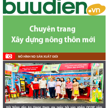
MÔ HÌNH ND SẢN XUẤT GIỎI
Hội Nông dân An Giang tham gia ngày hội sản phẩm OCOP năm