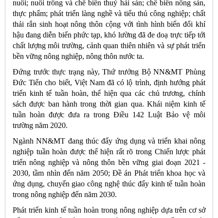
nuôi; nuôi trồng và chế biến thuỷ hải sản; chế biến nông sản,
thực phẩm; phát triển làng nghề và tiểu thủ công nghiệp; chất
thải rắn sinh hoạt nông thôn cộng với tình hình biến đổi khí
hậu đang diễn biến phức tạp, khó lường đã đe doạ trực tiếp tới
chất lượng môi trường, cảnh quan thiên nhiên và sự phát triển
bền vững nông nghiệp, nông thôn nước ta.
Đứng trước thực trạng này, Thứ trưởng Bộ NN&MT Phùng
Đức Tiến cho biết, Việt Nam đã có lộ trình, định hướng phát
triển kinh tế tuần hoàn, thể hiện qua các chủ trương, chính
sách được ban hành trong thời gian qua. Khái niệm kinh tế
tuần hoàn được đưa ra trong Điều 142 Luật Bảo vệ môi
trường năm 2020.
Ngành NN&MT đang thúc đẩy ứng dụng và triển khai nông
nghiệp tuần hoàn được thể hiện rất rõ trong Chiến lược phát
triển nông nghiệp và nông thôn bền vững giai đoạn 2021 -
2030, tầm nhìn đến năm 2050; Đề án Phát triển khoa học và
ứng dụng, chuyển giao công nghệ thúc đẩy kinh tế tuần hoàn
trong nông nghiệp đến năm 2030.
Phát triển kinh tế tuần hoàn trong nông nghiệp dựa trên cơ sở