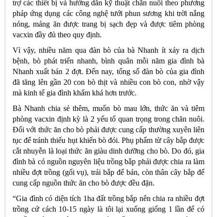
trợ các thiết bị và hướng dẫn kỹ thuật chăn nuôi theo phương
pháp ứng dụng các công nghệ tưới phun sương khi trời nắng
nóng, máng ăn được trang bị sạch đẹp và được tiêm phòng
vacxin đầy đủ theo quy định.
Vì vậy, nhiều năm qua đàn bò của bà Nhanh ít xảy ra dịch
bệnh, bò phát triển nhanh, bình quân mỗi năm gia đình bà
Nhanh xuất bán 2 đợt. Đến nay, tổng số đàn bò của gia đình
đã tăng lên gần 20 con bò thịt và nhiều con bò con, nhờ vậy
mà kinh tế gia đình khấm khá hơn trước.
Bà Nhanh chia sẻ thêm, muốn bò mau lớn, thức ăn và tiêm
phòng vacxin định kỳ là 2 yếu tố quan trọng trong chăn nuôi.
Đối với thức ăn cho bò phải được cung cấp thường xuyên liên
tục để tránh thiếu hụt khiến bò đói. Phụ phẩm từ cây bắp được
cắt nhuyễn là loại thức ăn giàu dinh dưỡng cho bò. Do đó, gia
đình bà có nguồn nguyên liệu trồng bắp phải được chia ra làm
nhiều đợt trồng (gối vụ), trái bắp để bán, còn thân cây bắp để
cung cấp nguồn thức ăn cho bò được đều đặn.
“Gia đình có diện tích 1ha đất trồng bắp nên chia ra nhiều đợt
trồng cứ cách 10-15 ngày là tôi lại xuống giống 1 lần để có