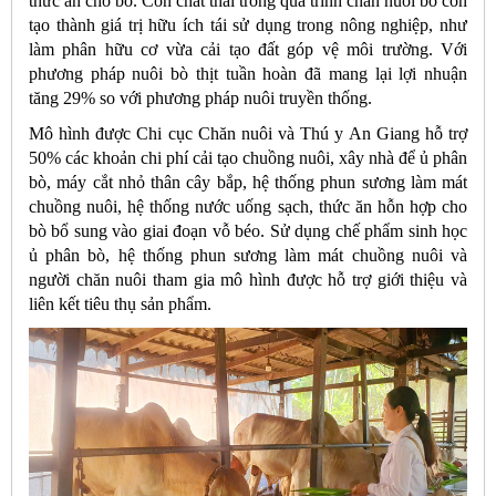
thức ăn cho bò. Còn chất thải trong quá trình chăn nuôi bò còn
tạo thành giá trị hữu ích tái sử dụng trong nông nghiệp, như
làm phân hữu cơ vừa cải tạo đất góp vệ môi trường. Với
phương pháp nuôi bò thịt tuần hoàn đã mang lại lợi nhuận
tăng 29% so với phương pháp nuôi truyền thống.
Mô hình được Chi cục Chăn nuôi và Thú y An Giang hỗ trợ
50% các khoản chi phí cải tạo chuồng nuôi, xây nhà để ủ phân
bò, máy cắt nhỏ thân cây bắp, hệ thống phun sương làm mát
chuồng nuôi, hệ thống nước uống sạch, thức ăn hỗn hợp cho
bò bổ sung vào giai đoạn vỗ béo. Sử dụng chế phẩm sinh học
ủ phân bò, hệ thống phun sương làm mát chuồng nuôi và
người chăn nuôi tham gia mô hình được hỗ trợ giới thiệu và
liên kết tiêu thụ sản phẩm.