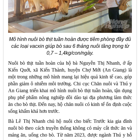
Mô hình nuôi bò thịt tuần hoàn được tiêm phòng đầy đủ
các loại vacxin giúp bò sau 6 tháng nuôi tăng trọng từ
0,7 – 1,4kg/con/ngày.
Nuôi bò thịt tuần hoàn của hộ bà Nguyễn Thị Nhanh, ở ấp
Kiến Quới, xã Kiến Thành, huyện Chợ Mới (An Giang) là
một trong những mô hình mang lại hiệu quả kinh tế cao, góp
phần giảm ô nhiễm môi trường. Chi cục Chăn nuôi và Thú y
An Giang triển khai mô hình nuôi bò thịt tuần hoàn, tận dụng
phụ phế phẩm nông nghiệp dồi dào tại địa phương làm thức
ăn cho bò thịt. Đến nay, hộ chăn nuôi có kinh tế ổn định cuộc
sống khấm khá hơn trước.
Bà Lê Thị Nhanh chủ hộ nuôi cho biết: Trước kia gia đình
nuôi bò theo cách truyền thống không có máy cắt thức ăn và
máng ăn, uống cho bò. Từ năm 2023, được ngành Thú y hỗ