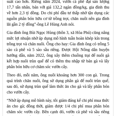
suất cao hơn. Riêng năm 2024, vườn cà phê đạt sản lượng
17,7 tấn nhân, bán với giá 132,2 ngàn đồng/kg, gia đình thu
về hơn 2,3 tỷ đồng. Do chi phí đầu tư thấp nhờ tận dụng các
nguồn phân bón hữu cơ từ trồng trọt, chăn nuôi nên gia đình
lãi gần 2 tỷ đồng”-ông Lê Hùng Anh nói.
Gia đình ông Bùi Ngọc Hùng (thôn 3, xã Hòa Phú) cũng nâng
mức lợi nhuận nhờ áp dụng mô hình tuần hoàn khép kín trong
trồng trọt và chăn nuôi. Ông cho hay: Gia đình ông có trồng 5
sào cà phê và 5 sào sầu riêng. Được Hội Nông dân huyện
hướng dẫn, năm 2022, ông xây thêm chuồng trại để nuôi gà
kết hợp nuôi trùn quế để có thêm thu nhập từ bán gà và lấy
phân bón hữu cơ chăm sóc vườn cây.
Theo đó, mỗi năm, ông nuôi khoảng hơn 300 con gà. Trong
quá trình chăn nuôi, ông sử dụng phân gà để nuôi trùn quế,
sau đó, sử dụng trùn quế làm thức ăn cho gà và lấy phân bón
cho vườn cây.
“Nhờ áp dụng mô hình này, tôi giảm đáng kể chi phí mua thức
ăn cho gà; đồng thời, giảm được 1/4 chi phí mua phân bón
chăm sóc vườn cây. Bên cạnh đó, vườn cà phê và sầu riêng