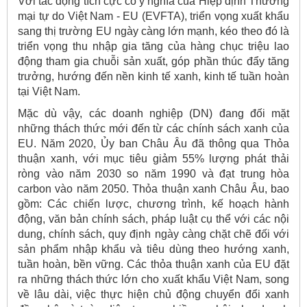
Với tác động tích cực có ý nghĩa của Hiệp định Thương
mại tự do Việt Nam - EU (EVFTA), triển vọng xuất khẩu
sang thị trường EU ngày càng lớn mạnh, kéo theo đó là
triển vọng thu nhập gia tăng của hàng chục triệu lao
động tham gia chuỗi sản xuất, góp phần thúc đẩy tăng
trưởng, hướng đến nền kinh tế xanh, kinh tế tuần hoàn
tại Việt Nam.
Mặc dù vậy, các doanh nghiệp (DN) đang đối mặt
những thách thức mới đến từ các chính sách xanh của
EU. Năm 2020, Ủy ban Châu Âu đã thông qua Thỏa
thuận xanh, với mục tiêu giảm 55% lượng phát thải
ròng vào năm 2030 so năm 1990 và đạt trung hòa
carbon vào năm 2050. Thỏa thuận xanh Châu Âu, bao
gồm: Các chiến lược, chương trình, kế hoạch hành
động, văn bản chính sách, pháp luật cụ thể với các nội
dung, chính sách, quy định ngày càng chặt chẽ đối với
sản phẩm nhập khẩu và tiêu dùng theo hướng xanh,
tuần hoàn, bền vững. Các thỏa thuận xanh của EU đặt
ra những thách thức lớn cho xuất khẩu Việt Nam, song
về lâu dài, việc thực hiện chủ động chuyển đổi xanh