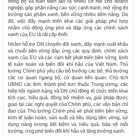
đồng bộ và toàn diện tạo ra nhiều cơ hội cho doanh
nghiệp, góp phần nâng cao sức cạnh tranh, mở rộng thị
trường sản phẩm xanh, bền vững nhiều tiềm năng. Do
đó, việc đẩy mạnh triển khai các giải pháp phù hợp
nhằm chủ động ứng phó và đáp ứng các chính sách
xanh của EU là rất cấp thiết.
Nhằm hỗ trợ DN chuyển đổi xanh, đẩy mạnh xuất khẩu
và chuỗi bền vững đáp ứng các quy định, chính sách
xanh của EU và các cam kết phát triển bền vững, kinh
tế tuần hoàn và biến đổi khí hậu của Việt Nam, Thủ
tướng Chính phủ yêu cầu bộ trưởng các bộ, thủ trưởng
các cơ quan ngang bộ, cơ quan liên quan, Chủ tịch
UBND các tỉnh, thành phố trực thuộc Trung ương, các
hiệp hội ngành hàng và DN chủ động tổ chức triển khai
tích cực, hiệu quả, đồng bộ nhiệm vụ, giải pháp được
giao tại các nghị quyết của Chính phủ, các văn bản chỉ
đạo của Thủ tướng Chính phủ về phát triển bền vững,
kinh tế tuần hoàn, sản xuất và tiêu dùng bền vững, sử
dụng năng lượng tiết kiệm và hiệu quả, bảo vệ môi
trường, ứng phó biến đổi khí hậu và tăng trưởng xanh.