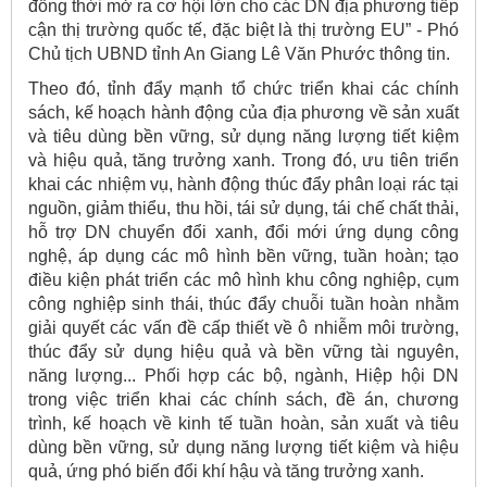
đồng thời mở ra cơ hội lớn cho các DN địa phương tiếp
cận thị trường quốc tế, đặc biệt là thị trường EU” - Phó
Chủ tịch UBND tỉnh An Giang Lê Văn Phước thông tin.
Theo đó, tỉnh đẩy mạnh tổ chức triển khai các chính
sách, kế hoạch hành động của địa phương về sản xuất
và tiêu dùng bền vững, sử dụng năng lượng tiết kiệm
và hiệu quả, tăng trưởng xanh. Trong đó, ưu tiên triển
khai các nhiệm vụ, hành động thúc đẩy phân loại rác tại
nguồn, giảm thiểu, thu hồi, tái sử dụng, tái chế chất thải,
hỗ trợ DN chuyển đổi xanh, đổi mới ứng dụng công
nghệ, áp dụng các mô hình bền vững, tuần hoàn; tạo
điều kiện phát triển các mô hình khu công nghiệp, cụm
công nghiệp sinh thái, thúc đẩy chuỗi tuần hoàn nhằm
giải quyết các vấn đề cấp thiết về ô nhiễm môi trường,
thúc đẩy sử dụng hiệu quả và bền vững tài nguyên,
năng lượng... Phối hợp các bộ, ngành, Hiệp hội DN
trong việc triển khai các chính sách, đề án, chương
trình, kế hoạch về kinh tế tuần hoàn, sản xuất và tiêu
dùng bền vững, sử dụng năng lượng tiết kiệm và hiệu
quả, ứng phó biến đổi khí hậu và tăng trưởng xanh.