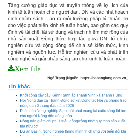
Tăng cường giáo dục và truyền thông về lợi ích của
kinh tế tuần hoàn cho người dân, DN và các nhà hoạch
định chính sách. Tạo ra môi trường pháp lý thuận lợi
cho việc phát triển kinh tế tuần hoàn, bao gồm các quy
định về tái chế, tái sử dụng và trách nhiệm mở rộng của
nhà sản xuất. Đồng thời, hợp tác giữa DN, tổ chức
nghiên cứu và cộng đồng để chia sẻ kiến thức, kinh
nghiệm và nguồn lực. Hỗ trợ nghiên cứu và phát triển
công nghệ và giải pháp sáng tạo cho kinh tế tuần hoàn.
Xem file
Ngô Trọng (Nguồn: https://baoangiang.com.vn_
Tin khác
Kế hoạch tổ chức Hội chợ triển lãm Nông nghiệp - Thương mại sản
Khởi công xây cầu Kênh Ranh ấp Thạnh Vinh xã Thạnh Hưng
phẩm nông thôn tiêu biểu tỉnh An Giang năm 2026
Hội Nông dân xã Thạnh Đông sơ kết Công tác Hội và phong trào
nông dân 6 tháng đầu năm 2026
Kế hoạch tổ chức đợt cao điểm tuyên truyền cuộc bầu cử ĐB Quốc
Phát triển Nông nghiệp Sinh thái phải mang lại cuộc sống tốt hơn
hội khóa XVI và ĐB Hội đồng nhân dân các cấp nhiệm kỳ 2026 - 2031
cho người Nông dân nông thôn
Nông dân giảm chi phí 1 triệu đồng/công nhờ quy trình sản xuất
Hướng dẫn tuyên truyền Đại hội Hội Nông dân các cấp và Đại hội
lúa hữu cơ
đại biểu toàn quốc Hội Nông dân Việt Nam lần thứ IX, nhiệm kỳ 2026
Dự án Basin: Nông nghiệp thông minh thích ứng với biến đổi khí