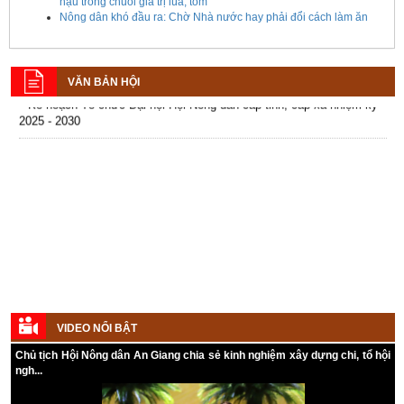
- 2031
hậu trong chuỗi giá trị lúa, tôm
Nông dân khó đầu ra: Chờ Nhà nước hay phải đổi cách làm ăn
Hướng dẫn tuyên truyền cuộc bầu cử ĐB Quốc hội khóa XVI và ĐB
Hội đồng nhân dân các cấp nhiệm kỳ 2026 - 2031
VĂN BẢN HỘI
Kế hoạch Tổ chức Đại hội Hội Nông dân cấp tỉnh, cấp xã nhiệm kỳ
2025 - 2030
VIDEO NỔI BẬT
Chủ tịch Hội Nông dân An Giang chia sẻ kinh nghiệm xây dựng chi, tổ hội
ngh...