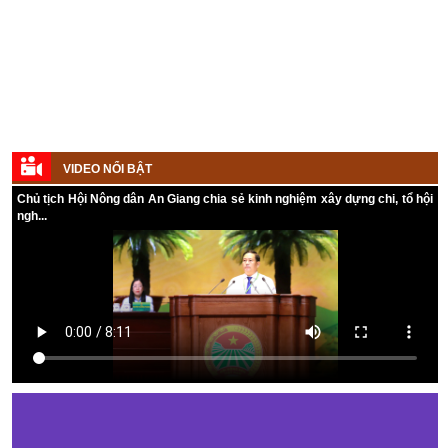
VIDEO NỔI BẬT
Chủ tịch Hội Nông dân An Giang chia sẻ kinh nghiệm xây dựng chi, tổ hội
ngh...
Kế hoạch tổ chức Hội chợ triển lãm Nông nghiệp - Thương mại sản
phẩm nông thôn tiêu biểu tỉnh An Giang năm 2026
Kế hoạch tổ chức đợt cao điểm tuyên truyền cuộc bầu cử ĐB Quốc
hội khóa XVI và ĐB Hội đồng nhân dân các cấp nhiệm kỳ 2026 - 2031
Hướng dẫn tuyên truyền Đại hội Hội Nông dân các cấp và Đại hội
đại biểu toàn quốc Hội Nông dân Việt Nam lần thứ IX, nhiệm kỳ 2026
- 2031
Hướng dẫn tuyên truyền cuộc bầu cử ĐB Quốc hội khóa XVI và ĐB
Hội đồng nhân dân các cấp nhiệm kỳ 2026 - 2031