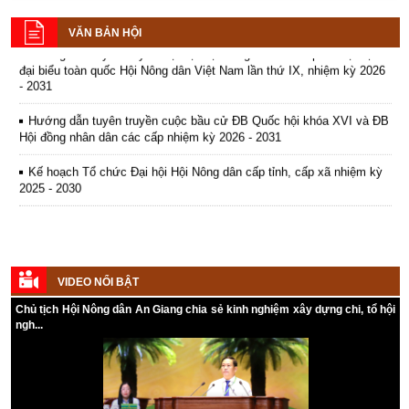
Lương An Trà – Tri Tôn.
hội khóa XVI và ĐB Hội đồng nhân dân các cấp nhiệm kỳ 2026 - 2031
Hội Nông dân phát động phong
Từ khi Hiến pháp có hiệu lực thi
trào đảm bảo trật tự an toàn giao
VĂN BẢN HỘI
hành (01/01/2014), các cấp Hội
thông trong cán bộ - hội viên -
Hướng dẫn tuyên truyền Đại hội Hội Nông dân các cấp và Đại hội
Nông dân đã tổ chức quán triệt,
nông dân
(27/03/2019 16:13)
đại biểu toàn quốc Hội Nông dân Việt Nam lần thứ IX, nhiệm kỳ 2026
phổ biến, tuyên truyền Hiến pháp,
Hưởng ứng năm an toàn giao
- 2031
góp phần nâng cao nhận thức cho
thông với chủ đề “An toàn giao
cán bộ, hội viên và n
ông dân
về ý
thông cho hành khách và người đi
thức
tuân thủ và
chấp hành Hiến
Hướng dẫn tuyên truyền cuộc bầu cử ĐB Quốc hội khóa XVI và ĐB
mô tô, xe gắn máy
"
pháp.
Hội đồng nhân dân các cấp nhiệm kỳ 2026 - 2031
Kế hoạch Tổ chức Đại hội Hội Nông dân cấp tỉnh, cấp xã nhiệm kỳ
2025 - 2030
VIDEO NỔI BẬT
Chủ tịch Hội Nông dân An Giang chia sẻ kinh nghiệm xây dựng chi, tổ hội
ngh...