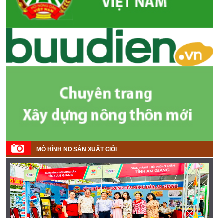
MÔ HÌNH ND SẢN XUẤT GIỎI