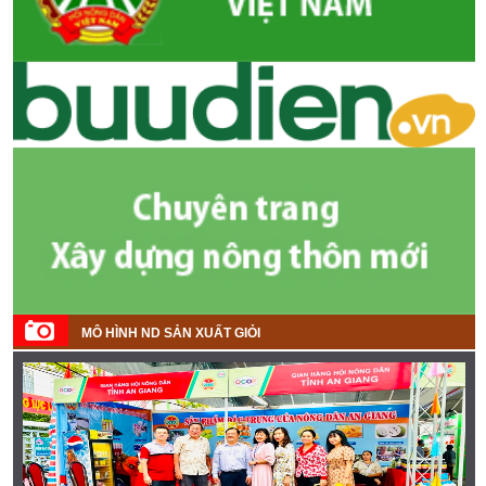
MÔ HÌNH ND SẢN XUẤT GIỎI