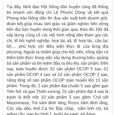
Tại đây, lãnh đạo Hội Nông dân huyện cũng đã thông
tin nhanh với đồng chí Lê Phước Dũng về kết quả
Phong trào Nông dân thi đua sản xuất kinh doanh giỏi,
đoàn kết giúp nhau làm giàu và giảm nghèo bền vững
trên địa bàn huyện trong thời gian qua; theo đó, Hội đã
xây dựng củng cố các mô hình nông dân tham gia các
chi, tổ hội nghề nghiệp, hợp tác xã, tổ hợp tác, câu lạc
bộ,… phù hợp với điều kiện thực tế của từng địa
phương. Ngoài ra nhằm giúp cho hội viên, nông dân có
thêm kiến thức trong việc xây dựng thương hiệu, quảng
bá sản phẩm và tìm kiếm đầu ra tiêu thụ sản phẩm. Đến
nay, toàn huyện được 02 sản phẩm OCOP 5 sao, 01
sản phẩm OCOP 4 sao và 10 sản phẩm OCOP 3 sao,
nâng tổng số sản phẩm OCOP toàn huyện lên 13 sản
phẩm. Trong đó, 2 sản phẩm đạt chuẩn 5 sao gồm gạo
Tiên Nữ và gạo Thiên vương; 01 sản phẩm đạt 4 sao là
tranh lá thốt nốt; 10 sản phẩm 3 sao gồm: Chả sốt
Mayonnaise, Trà sâm đinh lăng, Rượu sâm đinh lăng,
Cóc sấy dẻo, khô Cá lóc Bảy chóp, nấm linh chi, trà
mãng cầu, gạo An bình 1, bưởi da xanh, trà Atiso.