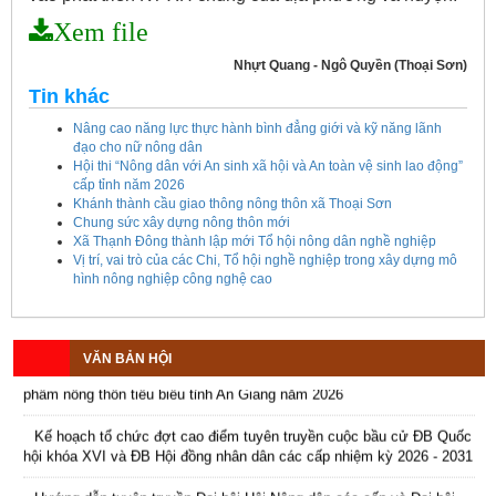
Xem file
Nhựt Quang - Ngô Quyền (Thoại Sơn)
Tin khác
Nâng cao năng lực thực hành bình đẳng giới và kỹ năng lãnh
đạo cho nữ nông dân
Hội thi “Nông dân với An sinh xã hội và An toàn vệ sinh lao động”
cấp tỉnh năm 2026
Khánh thành cầu giao thông nông thôn xã Thoại Sơn
Chung sức xây dựng nông thôn mới
Xã Thạnh Đông thành lập mới Tổ hội nông dân nghề nghiệp
Vị trí, vai trò của các Chi, Tổ hội nghề nghiệp trong xây dựng mô
hình nông nghiệp công nghệ cao
VĂN BẢN HỘI
Kế hoạch tổ chức Hội chợ triển lãm Nông nghiệp - Thương mại sản
phẩm nông thôn tiêu biểu tỉnh An Giang năm 2026
Kế hoạch tổ chức đợt cao điểm tuyên truyền cuộc bầu cử ĐB Quốc
hội khóa XVI và ĐB Hội đồng nhân dân các cấp nhiệm kỳ 2026 - 2031
Hướng dẫn tuyên truyền Đại hội Hội Nông dân các cấp và Đại hội