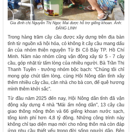
Gia đình chị Nguyễn Thị Ngọc Mai được hỗ trợ giếng khoan. Ảnh:
ĐẶNG LINH
Trong hàng trăm cây cầu được xây dựng trên địa bàn
tỉnh từ nguồn xã hội hóa, có không ít cây cầu mang dấu
ấn của nhóm thiện nguyện Từ Bi Cô Bảy TP. Hồ Chí
Minh. Năm nào nhóm cũng vận động xây từ 5 - 7 cây
cầu, góp nhặt từ tấm lòng của nhiều người. Bà Trần Thị
Thanh Tuyền - trưởng nhóm bộc bạch: “Chúng tôi chỉ
mong góp chút tấm lòng, cùng Hội Nông dân tỉnh xây
thêm nhiều cây cầu, căn nhà cho bà con, để quê hương
mình thêm khởi sắc”.
Từ đầu năm 2025 đến nay, Hội Nông dân tỉnh đã vận
động xây dựng 4 nhà “Mái ấm nông dân”, 13 cây cầu
giao thông nông thôn và 66 giếng khoan nước sạch,
tổng kinh phí hơn 4,8 tỷ đồng. Những công trình này
không chỉ tạo diện mạo mới cho nông thôn mà còn đáp
ứng nhu cầu thiết yếu trong đời sống người dân. Bên