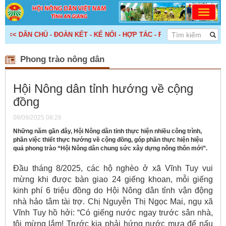
< DÂN CHỦ - ĐOÀN KẾT - KẾ NỐI - HỢP TÁC - PHÁT TRIỂN! >>>
Phong trào nông dân
Hội Nông dân tỉnh hướng về cộng
đồng
08/09/2025 08:26
Những năm gần đây, Hội Nông dân tỉnh thực hiện nhiều công trình,
phần việc thiết thực hướng về cộng đồng, góp phần thực hiện hiệu
quả phong trào “Hội Nông dân chung sức xây dựng nông thôn mới”.
Đầu tháng 8/2025, các hộ nghèo ở xã Vĩnh Tuy vui
mừng khi được bàn giao 24 giếng khoan, mỗi giếng
kinh phí 6 triệu đồng do Hội Nông dân tỉnh vận động
nhà hảo tâm tài trợ. Chị Nguyễn Thị Ngọc Mai, ngụ xã
Vĩnh Tuy hồ hởi: “Có giếng nước ngay trước sân nhà,
tôi mừng lắm! Trước kia phải hứng nước mưa để nấu