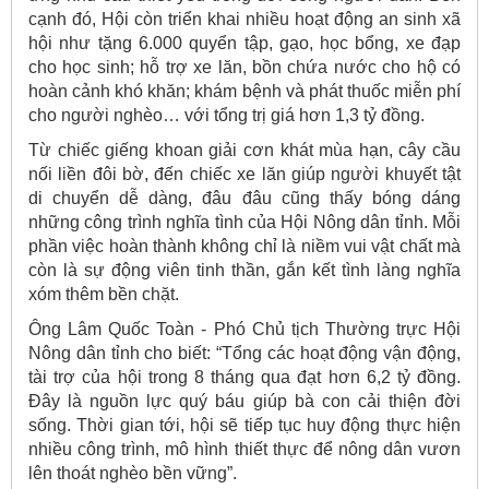
cạnh đó, Hội còn triển khai nhiều hoạt động an sinh xã
hội như tặng 6.000 quyển tập, gạo, học bổng, xe đạp
cho học sinh; hỗ trợ xe lăn, bồn chứa nước cho hộ có
hoàn cảnh khó khăn; khám bệnh và phát thuốc miễn phí
cho người nghèo… với tổng trị giá hơn 1,3 tỷ đồng.
Từ chiếc giếng khoan giải cơn khát mùa hạn, cây cầu
nối liền đôi bờ, đến chiếc xe lăn giúp người khuyết tật
di chuyển dễ dàng, đâu đâu cũng thấy bóng dáng
những công trình nghĩa tình của Hội Nông dân tỉnh. Mỗi
phần việc hoàn thành không chỉ là niềm vui vật chất mà
còn là sự động viên tinh thần, gắn kết tình làng nghĩa
xóm thêm bền chặt.
Ông Lâm Quốc Toàn - Phó Chủ tịch Thường trực Hội
Nông dân tỉnh cho biết: “Tổng các hoạt động vận động,
tài trợ của hội trong 8 tháng qua đạt hơn 6,2 tỷ đồng.
Đây là nguồn lực quý báu giúp bà con cải thiện đời
sống. Thời gian tới, hội sẽ tiếp tục huy động thực hiện
nhiều công trình, mô hình thiết thực để nông dân vươn
lên thoát nghèo bền vững”.