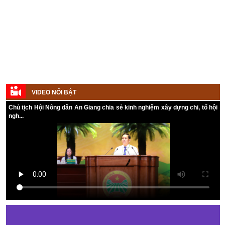
VIDEO NỔI BẬT
Kế hoạch tổ chức Hội chợ triển lãm Nông nghiệp - Thương mại sản
phẩm nông thôn tiêu biểu tỉnh An Giang năm 2026
Chủ tịch Hội Nông dân An Giang chia sẻ kinh nghiệm xây dựng chi, tổ hội
ngh...
Kế hoạch tổ chức đợt cao điểm tuyên truyền cuộc bầu cử ĐB Quốc
hội khóa XVI và ĐB Hội đồng nhân dân các cấp nhiệm kỳ 2026 - 2031
Hướng dẫn tuyên truyền Đại hội Hội Nông dân các cấp và Đại hội
đại biểu toàn quốc Hội Nông dân Việt Nam lần thứ IX, nhiệm kỳ 2026
- 2031
Hướng dẫn tuyên truyền cuộc bầu cử ĐB Quốc hội khóa XVI và ĐB
Hội đồng nhân dân các cấp nhiệm kỳ 2026 - 2031
Kế hoạch Tổ chức Đại hội Hội Nông dân cấp tỉnh, cấp xã nhiệm kỳ