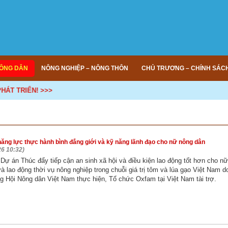
ÔNG DÂN
NÔNG NGHIỆP – NÔNG THÔN
CHỦ TRƯƠNG – CHÍNH SÁC
RIỂN! >>>
ăng lực thực hành bình đẳng giới và kỹ năng lãnh đạo cho nữ nông dân
26 10:32)
Dự án Thúc đẩy tiếp cận an sinh xã hội và điều kiện lao động tốt hơn cho nữ
à lao động thời vụ nông nghiệp trong chuỗi giá trị tôm và lúa gạo Việt Nam d
 Hội Nông dân Việt Nam thực hiện, Tổ chức Oxfam tại Việt Nam tài trợ.