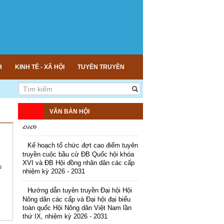
H
KINH TẾ - XÃ HỘI
TUYÊN TRUYỀN
Kế hoạch tổ chức Hội chợ triển lãm
Nông nghiệp - Thương mại sản phẩm
nông thôn tiêu biểu tỉnh An Giang năm
VĂN BẢN HỘI
2026
Kế hoạch tổ chức đợt cao điểm tuyên
truyền cuộc bầu cử ĐB Quốc hội khóa
XVI và ĐB Hội đồng nhân dân các cấp
nhiệm kỳ 2026 - 2031
o
Hướng dẫn tuyên truyền Đại hội Hội
Nông dân các cấp và Đại hội đại biểu
toàn quốc Hội Nông dân Việt Nam lần
thứ IX, nhiệm kỳ 2026 - 2031
Hướng dẫn tuyên truyền cuộc bầu cử