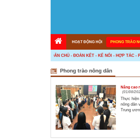
HOẠT ĐỘNG HỘI
PHONG TRÀO N
<<< DÂN CHỦ - ĐOÀN KẾT - KẾ NỐI - HỢP TÁC - PHÁT T
Phong trào nông dân
Nâng cao n
(01/08/20
Thực hiện 
nông dân v
Trung ương