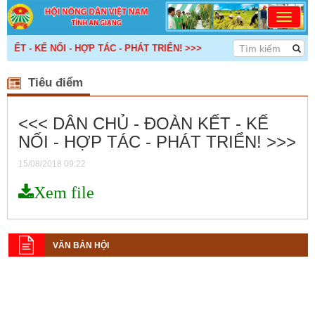
ẾT - KẾ NỐI - HỢP TÁC - PHÁT TRIỂN! >>>
Tiêu điểm
<<< DÂN CHỦ - ĐOÀN KẾT - KẾ
NỐI - HỢP TÁC - PHÁT TRIỂN! >>>
15/08/2018 09:22
Xem file
VĂN BẢN HỘI