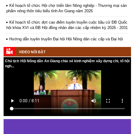
Kế hoạch tổ chức Hội chợ triển lãm Nông nghiệp - Thương mại sản
phẩm nông thôn tiêu biểu tỉnh An Giang năm 2026
Kế hoạch tổ chức đợt cao điểm tuyên truyền cuộc bầu cử ĐB Quốc
hội khóa XVI và ĐB Hội đồng nhân dân các cấp nhiệm kỳ 2026 - 2031
Hướng dẫn tuyên truyền Đại hội Hội Nông dân các cấp và Đại hội
đại biểu toàn quốc Hội Nông dân Việt Nam lần thứ IX, nhiệm kỳ 2026
- 2031
VIDEO NỔI BẬT
Hướng dẫn tuyên truyền cuộc bầu cử ĐB Quốc hội khóa XVI và ĐB
Chủ tịch Hội Nông dân An Giang chia sẻ kinh nghiệm xây dựng chi, tổ hội
Hội đồng nhân dân các cấp nhiệm kỳ 2026 - 2031
ngh...
Kế hoạch Tổ chức Đại hội Hội Nông dân cấp tỉnh, cấp xã nhiệm kỳ
2025 - 2030