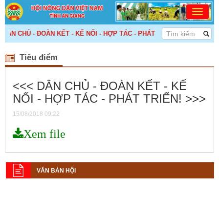
ÂN CHỦ - ĐOÀN KẾT - KẾ NỐI - HỢP TÁC - PHÁT TRIỂN! >>>
Tiêu điểm
<<< DÂN CHỦ - ĐOÀN KẾT - KẾ
NỐI - HỢP TÁC - PHÁT TRIỂN! >>>
15/08/2018 09:22
Xem file
VĂN BẢN HỘI