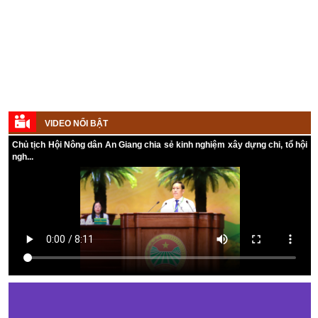
Kế hoạch tổ chức Hội chợ triển lãm Nông nghiệp - Thương mại sản
VIDEO NỔI BẬT
phẩm nông thôn tiêu biểu tỉnh An Giang năm 2026
Chủ tịch Hội Nông dân An Giang chia sẻ kinh nghiệm xây dựng chi, tổ hội
ngh...
Kế hoạch tổ chức đợt cao điểm tuyên truyền cuộc bầu cử ĐB Quốc
hội khóa XVI và ĐB Hội đồng nhân dân các cấp nhiệm kỳ 2026 - 2031
Hướng dẫn tuyên truyền Đại hội Hội Nông dân các cấp và Đại hội
đại biểu toàn quốc Hội Nông dân Việt Nam lần thứ IX, nhiệm kỳ 2026
- 2031
Hướng dẫn tuyên truyền cuộc bầu cử ĐB Quốc hội khóa XVI và ĐB
Hội đồng nhân dân các cấp nhiệm kỳ 2026 - 2031
Kế hoạch Tổ chức Đại hội Hội Nông dân cấp tỉnh, cấp xã nhiệm kỳ
2025 - 2030