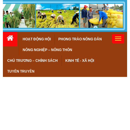
HOẠT ĐỘNG HỘI
PHONG TRÀO NÔNG DÂN
NÔNG NGHIỆP – NÔNG THÔN
CHỦ TRƯƠNG – CHÍNH SÁCH
KINH TẾ - XÃ HỘI
TUYÊN TRUYỀN