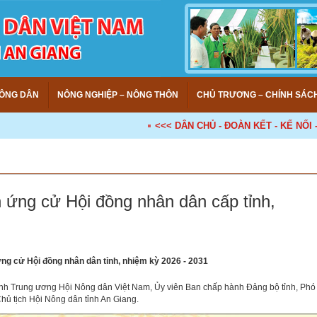
ÔNG DÂN
NÔNG NGHIỆP – NÔNG THÔN
CHỦ TRƯƠNG – CHÍNH SÁC
<<< DÂN CHỦ - ĐOÀN KẾT - KẾ NỐI - HỢ
 ứng cử Hội đồng nhân dân cấp tỉnh,
ng cử Hội đồng nhân dân tỉnh, nhiệm kỳ 2026 - 2031
h Trung ương Hội Nông dân Việt Nam, Ủy viên Ban chấp hành Đảng bộ tỉnh, Phó
Chủ tịch Hội Nông dân tỉnh An Giang.