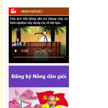
VIDEO NỔI BẬT
Chủ tịch Hội Nông dân An Giang chia sẻ
Kế hoạch tổ chức Hội chợ triển lãm
kinh nghiệm xây dựng chi, tổ hội ngh...
Nông nghiệp - Thương mại sản phẩm
nông thôn tiêu biểu tỉnh An Giang năm
2026
Kế hoạch tổ chức đợt cao điểm tuyên
truyền cuộc bầu cử ĐB Quốc hội khóa
XVI và ĐB Hội đồng nhân dân các cấp
nhiệm kỳ 2026 - 2031
Hướng dẫn tuyên truyền Đại hội Hội
Nông dân các cấp và Đại hội đại biểu
toàn quốc Hội Nông dân Việt Nam lần
thứ IX, nhiệm kỳ 2026 - 2031
Hướng dẫn tuyên truyền cuộc bầu cử
ĐB Quốc hội khóa XVI và ĐB Hội đồng
nhân dân các cấp nhiệm kỳ 2026 - 2031
Kế hoạch Tổ chức Đại hội Hội Nông
dân cấp tỉnh, cấp xã nhiệm kỳ 2025 -