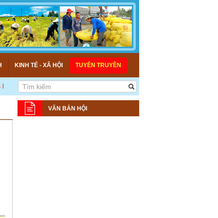
H
KINH TẾ - XÃ HỘI
TUYÊN TRUYỀN
P TÁC - PHÁT TRIỂN! >>>
VĂN BẢN HỘI