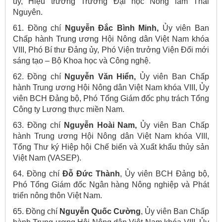
ủy, Hiệu trưởng Trường Đại học Nông lâm Thái
Nguyên.
61. Đồng chí
Nguyễn Đắc Bình Minh,
Ủy viên Ban
Chấp hành Trung ương Hội Nông dân Việt Nam khóa
VIII, Phó Bí thư Đảng ủy, Phó Viện trưởng Viện Đổi mới
sáng tạo – Bộ Khoa học và Công nghệ.
62. Đồng chí
Nguyễn Văn Hiển,
Ủy viên Ban Chấp
hành Trung ương Hội Nông dân Việt Nam khóa VIII, Ủy
viên BCH Đảng bộ, Phó Tổng Giám đốc phụ trách Tổng
Công ty Lương thực miền Nam.
63. Đồng chí
Nguyễn Hoài Nam,
Ủy viên Ban Chấp
hành Trung ương Hội Nông dân Việt Nam khóa VIII,
Tổng Thư ký Hiệp hội Chế biến và Xuất khẩu thủy sản
Việt Nam (VASEP).
64. Đồng chí
Đỗ Đức Thành
, Ủy viên BCH Đảng bộ,
Phó Tổng Giám đốc Ngân hàng Nông nghiệp và Phát
triển nông thôn Việt Nam.
65. Đồng chí
Nguyễn Quốc Cường
, Ủy viên Ban Chấp