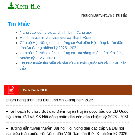
Xem file
Nguồn Danviet.vn (Thu Hà)
Tin khác
Nâng cao kiến thức tài chính, bình đẳng giới
Hội thi tuyên truyền viên giỏi xã Thạnh Đông
Cán bộ Hội Nông dân tỉnh ứng cử Đại biểu Hội đồng Nhân dân
tỉnh An Giang nhiệm kỳ 2026 - 2031
Cán bộ Hội Nông dân tỉnh ứng cử Hội đồng nhân dân cấp tỉnh,
nhiệm kỳ 2026 - 2031
Thi trực tuyến tìm hiểu về bầu cử đại biểu Quốc hội và HĐND các
cấp
Kế hoạch tổ chức Hội chợ triển lãm Nông nghiệp - Thương mại sản
phẩm nông thôn tiêu biểu tỉnh An Giang năm 2026
VĂN BẢN HỘI
Kế hoạch tổ chức đợt cao điểm tuyên truyền cuộc bầu cử ĐB Quốc
hội khóa XVI và ĐB Hội đồng nhân dân các cấp nhiệm kỳ 2026 - 2031
Hướng dẫn tuyên truyền Đại hội Hội Nông dân các cấp và Đại hội
đại biểu toàn quốc Hội Nông dân Việt Nam lần thứ IX, nhiệm kỳ 2026
- 2031