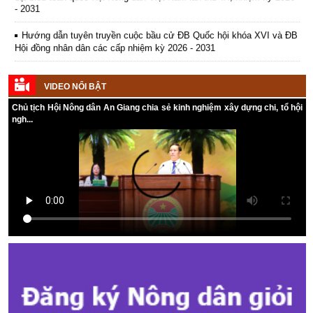
Hướng dẫn tuyên truyền cuộc bầu cử ĐB Quốc hội khóa XVI và ĐB
Hội đồng nhân dân các cấp nhiệm kỳ 2026 - 2031
Kế hoạch Tổ chức Đại hội Hội Nông dân cấp tỉnh, cấp xã nhiệm kỳ
2025 - 2030
VIDEO NỔI BẬT
Chủ tịch Hội Nông dân An Giang chia sẻ kinh nghiệm xây dựng chi, tổ hội
ngh...