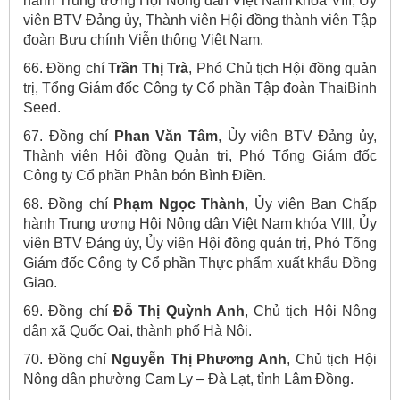
hành Trung ương Hội Nông dân Việt Nam khóa VIII, Ủy
viên BTV Đảng ủy, Thành viên Hội đồng thành viên Tập
đoàn Bưu chính Viễn thông Việt Nam.
66. Đồng chí
Trần Thị Trà
, Phó Chủ tịch Hội đồng quản
trị, Tổng Giám đốc Công ty Cổ phần Tập đoàn ThaiBinh
Seed.
67. Đồng chí
Phan Văn Tâm
, Ủy viên BTV Đảng ủy,
Thành viên Hội đồng Quản trị, Phó Tổng Giám đốc
Công ty Cổ phần Phân bón Bình Điền.
68. Đồng chí
Phạm Ngọc Thành
, Ủy viên Ban Chấp
hành Trung ương Hội Nông dân Việt Nam khóa VIII, Ủy
viên BTV Đảng ủy, Ủy viên Hội đồng quản trị, Phó Tổng
Giám đốc Công ty Cổ phần Thực phẩm xuất khẩu Đồng
Giao.
69. Đồng chí
Đỗ Thị Quỳnh Anh
, Chủ tịch Hội Nông
dân xã Quốc Oai, thành phố Hà Nội.
70. Đồng chí
Nguyễn Thị Phương Anh
, Chủ tịch Hội
Nông dân phường Cam Ly – Đà Lạt, tỉnh Lâm Đồng.