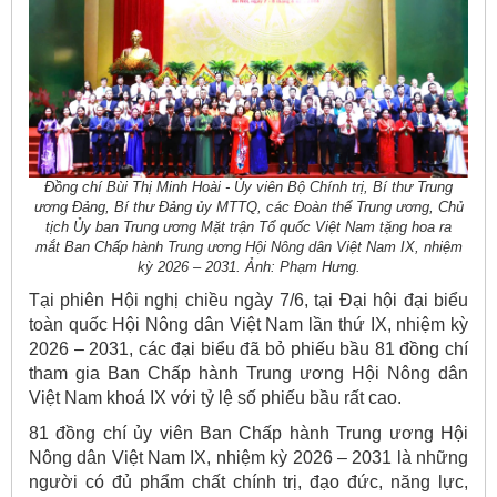
Đồng chí Bùi Thị Minh Hoài - Ủy viên Bộ Chính trị, Bí thư Trung
ương Đảng, Bí thư Đảng ủy MTTQ, các Đoàn thể Trung ương, Chủ
tịch Ủy ban Trung ương Mặt trận Tổ quốc Việt Nam tặng hoa ra
mắt Ban Chấp hành Trung ương Hội Nông dân Việt Nam IX, nhiệm
kỳ 2026 – 2031. Ảnh: Phạm Hưng.
Tại phiên Hội nghị chiều ngày 7/6, tại Đại hội đại biểu
toàn quốc Hội Nông dân Việt Nam lần thứ IX, nhiệm kỳ
2026 – 2031, các đại biểu đã bỏ phiếu bầu 81 đồng chí
tham gia Ban Chấp hành Trung ương Hội Nông dân
Việt Nam khoá IX với tỷ lệ số phiếu bầu rất cao.
81 đồng chí ủy viên Ban Chấp hành Trung ương Hội
Nông dân Việt Nam IX, nhiệm kỳ 2026 – 2031 là những
người có đủ phẩm chất chính trị, đạo đức, năng lực,