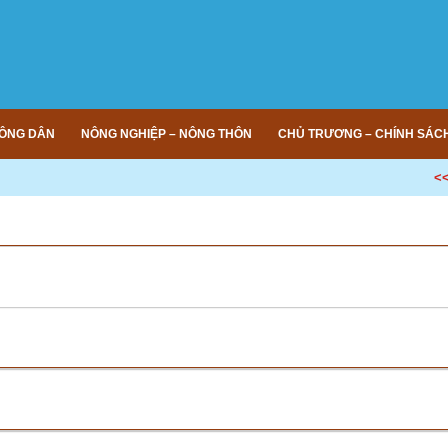
ÔNG DÂN
NÔNG NGHIỆP – NÔNG THÔN
CHỦ TRƯƠNG – CHÍNH SÁC
<<<
iến thức tài chính, bình đẳng giới
(04/07/2026 09:42)
 khuôn khổ họat động của Dự án “Tăng Cường khả năng tiếp cận thị trườ
p thông qua mô hình kinh doanh bao trùm thích ứng Biến đổi khí hậu cho cộ
SIN”