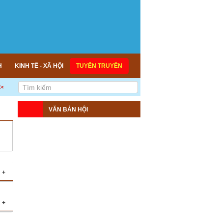
H
KINH TẾ - XÃ HỘI
TUYÊN TRUYỀN
 DÂN CHỦ - ĐOÀN KẾT - KẾ NỐI - HỢP TÁC - PHÁT TRIỂN! >>>
VĂN BẢN HỘI
+
ng
+
ng